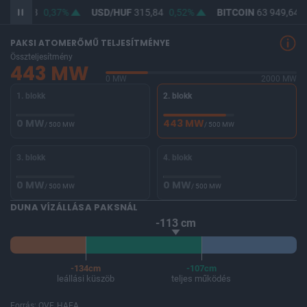
F
364,53
0,37%
USD/HUF
315,84
0,52%
BITCOIN
63 949,64
-
PAKSI ATOMERŐMŰ TELJESÍTMÉNYE
Összteljesítmény
443 MW
0 MW
2000 MW
1. blokk
2. blokk
0 MW
443 MW
/ 500 MW
/ 500 MW
3. blokk
4. blokk
0 MW
0 MW
/ 500 MW
/ 500 MW
DUNA VÍZÁLLÁSA PAKSNÁL
-113 cm
-134cm
-107cm
leállási küszöb
teljes működés
Forrás: OVF, HAEA