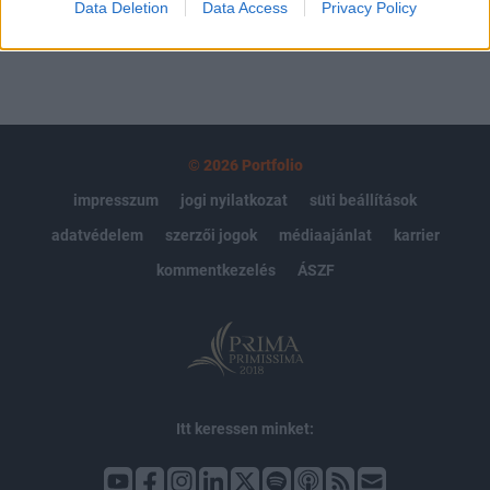
Data Deletion
Data Access
Privacy Policy
© 2026 Portfolio
impresszum
jogi nyilatkozat
süti beállítások
adatvédelem
szerzői jogok
médiaajánlat
karrier
kommentkezelés
ÁSZF
Itt keressen minket: