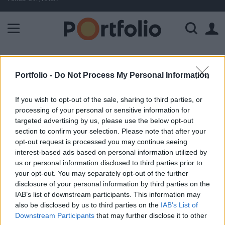
A Paksi Atomerőmű összteljesítménye 443 MW. A Duna vízállá
ELŐFIZETŐI TARTALOM
Portfolio -
Do Not Process My Personal Information
Vezetői részvénytranzakció az
If you wish to opt-out of the sale, sharing to third parties, or
OTP-nél
processing of your personal or sensitive information for
targeted advertising by us, please use the below opt-out
Portfolio
section to confirm your selection. Please note that after your
opt-out request is processed you may continue seeing
2011. szeptember 19. 12:49
interest-based ads based on personal information utilized by
us or personal information disclosed to third parties prior to
Az OTP Bank Felügyelő Bizottságának elnöke,
your opt-out. You may separately opt-out of the further
Tolnay Tibor 2011. szeptember 15-én az OTP
disclosure of your personal information by third parties on the
Bank, mint befektetési szolgáltató
IAB’s list of downstream participants. This information may
also be disclosed by us to third parties on the
IAB’s List of
igénybevételével 3691 forint/darab átlagáron 54
Downstream Participants
that may further disclose it to other
darab OTP törzsrészvényt vásárolt.