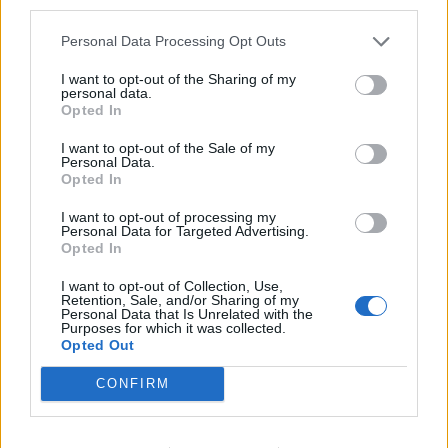
third parties.
Ezzel Tolnay Tibor tulajdona az OTP Bank által kibocsátott
Personal Data Processing Opt Outs
törzsrészvényből 54 darabra változott.
I want to opt-out of the Sharing of my
personal data.
Opted In
KEDVES OLVASÓNK!
I want to opt-out of the Sale of my
A keresett cikk a portfolio.hu hírarchívumához
Personal Data.
Opted In
tartozik, melynek olvasása előfizetéses
regisztrációhoz kötött.
I want to opt-out of processing my
Personal Data for Targeted Advertising.
Az előfizetés a következőket tartalmazza:
Opted In
Portfolio.hu teljes cikkarchívum
I want to opt-out of Collection, Use,
Kötéslisták: BÉT elmúlt 2 év napon belüli
Retention, Sale, and/or Sharing of my
Personal Data that Is Unrelated with the
kötéslistái
Purposes for which it was collected.
Opted Out
Előfizetés
CONFIRM
MÁR ELŐFIZETŐNK VAGY?
BEJELENTKEZÉS