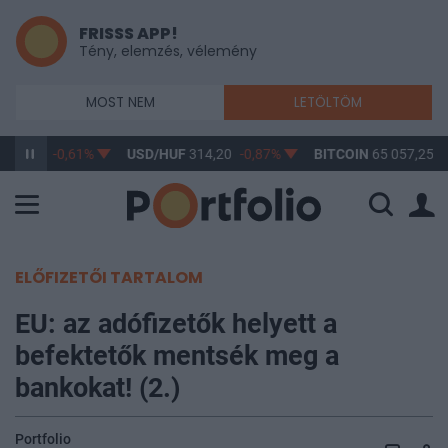
FRISSS APP!
Tény, elemzés, vélemény
MOST NEM
LETÖLTÖM
363,17
-0,61%
USD/HUF
314,20
-0,87%
BITCOIN
65 057,25
0
ELŐFIZETŐI TARTALOM
EU: az adófizetők helyett a
befektetők mentsék meg a
bankokat! (2.)
Portfolio