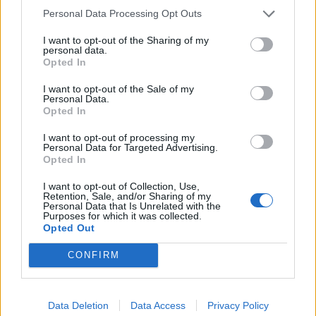
megkímélik őket bármilyen jövőbeni bankválság esetén....
Personal Data Processing Opt Outs
I want to opt-out of the Sharing of my
personal data.
KEDVES OLVASÓNK!
Opted In
A keresett cikk a portfolio.hu hírarchívumához
I want to opt-out of the Sale of my
tartozik, melynek olvasása előfizetéses
Personal Data.
Opted In
regisztrációhoz kötött.
I want to opt-out of processing my
Az előfizetés a következőket tartalmazza:
Personal Data for Targeted Advertising.
Portfolio.hu teljes cikkarchívum
Opted In
Kötéslisták: BÉT elmúlt 2 év napon belüli
I want to opt-out of Collection, Use,
kötéslistái
Retention, Sale, and/or Sharing of my
Personal Data that Is Unrelated with the
Purposes for which it was collected.
Opted Out
Előfizetés
CONFIRM
MÁR ELŐFIZETŐNK VAGY?
BEJELENTKEZÉS
Data Deletion
Data Access
Privacy Policy