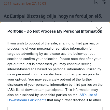
2011. szeptember 27. 10:03
Az Európai Bizottság célja, hogy ne forduljon elő,
ami a válság korábbi szakaszaiban sorozatban
fordult elő: meg akarja akadályozni, hogy ismét
Portfolio -
Do Not Process My Personal Information
adófizetői (költségvetési) forrásokból mentsék
meg a bajba került bankokat. Brüsszel ehelyett azt
If you wish to opt-out of the sale, sharing to third parties, or
akarja elérni, hogy a részvényesek és a bankok
processing of your personal or sensitive information for
targeted advertising by us, please use the below opt-out
hitelezői viseljék a terheket. Ez szélsőséges
section to confirm your selection. Please note that after your
esetben akár a részvények kisajátítását is jelenti -
opt-out request is processed you may continue seeing
tudta meg a Handelsblatt.
interest-based ads based on personal information utilized by
us or personal information disclosed to third parties prior to
A német lap szerint évek is eltelhetnek, mire a bizottsági
your opt-out. You may separately opt-out of the further
tervek megvalósulnak, Brüsszel mindenesetre azt szeretné,
disclosure of your personal information by third parties on the
hogy az államok helyett a részvényesek és a hitelezők
IAB’s list of downstream participants. This information may
also be disclosed by us to third parties on the
IAB’s List of
viseljék egy-egy bank fizetésképtelensége esetén a
Downstream Participants
that may further disclose it to other
kockázatokat. Jogszabályban szeretné az Európai
third parties.
Bizottság biztosítani az adófizetőket arról, hogy