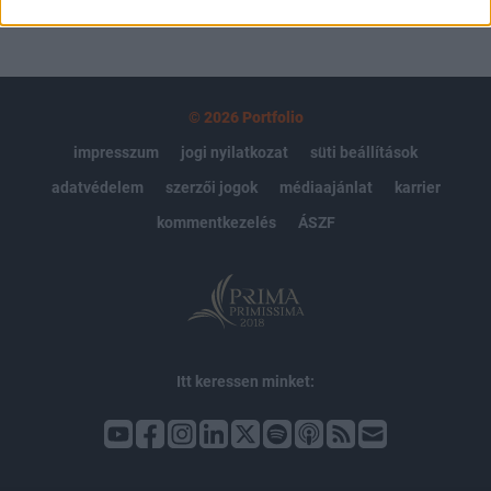
© 2026 Portfolio
impresszum
jogi nyilatkozat
süti beállítások
adatvédelem
szerzői jogok
médiaajánlat
karrier
kommentkezelés
ÁSZF
Itt keressen minket: