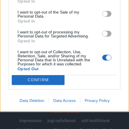
Opted In
Az előfizetés a következőket tartalmazza:
I want to opt-out of the Sale of my
Personal Data.
Portfolio.hu teljes cikkarchívum
Opted In
Kötéslisták: BÉT elmúlt 2 év napon belüli
kötéslistái
I want to opt-out of processing my
Personal Data for Targeted Advertising.
Opted In
Előfizetés
I want to opt-out of Collection, Use,
Retention, Sale, and/or Sharing of my
Personal Data that Is Unrelated with the
Purposes for which it was collected.
MÁR ELŐFIZETŐNK VAGY?
BEJELENTKEZÉS
Opted Out
CONFIRM
Data Deletion
Data Access
Privacy Policy
© 2026 Portfolio
impresszum
jogi nyilatkozat
süti beállítások