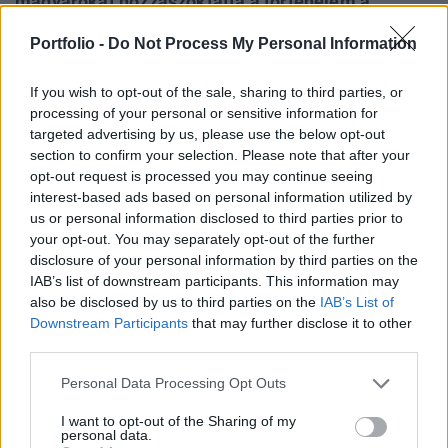
magyarokat hozzászoktatta a történelem a
válságokhoz. Orbán szerint a lakossági
Portfolio -
Do Not Process My Personal Information
devizaadósságot csak vitatott, kontroverzális
lépésekkel lehet leépíteni, és ebből az
If you wish to opt-out of the sale, sharing to third parties, or
önkormányzatokat is ki kell szabadítani.
processing of your personal or sensitive information for
targeted advertising by us, please use the below opt-out
A biztosítási szektor meghatározó szektor minden európai
section to confirm your selection. Please note that after your
gazdaságban, ez Magyarországon is így van. Azért vagyok
opt-out request is processed you may continue seeing
itt, mert a biztosítási szektornak van nálunk jövője,
interest-based ads based on personal information utilized by
us or personal information disclosed to third parties prior to
ellenkező esetben más meghívásokat részesítettem volna
your opt-out. You may separately opt-out of the further
előnyben - fogalmazott. A szektor nehéz helyzetben van, de
disclosure of your personal information by third parties on the
ha a magyar gazdaság talpon marad és megerősödik,
IAB’s list of downstream participants. This information may
ebben nagy szerepet fognak játszani a pénzintézetek...
also be disclosed by us to third parties on the
IAB’s List of
Downstream Participants
that may further disclose it to other
third parties.
KEDVES OLVASÓNK!
Personal Data Processing Opt Outs
A keresett cikk a portfolio.hu hírarchívumához
tartozik, melynek olvasása előfizetéses
I want to opt-out of the Sharing of my
personal data.
regisztrációhoz kötött.