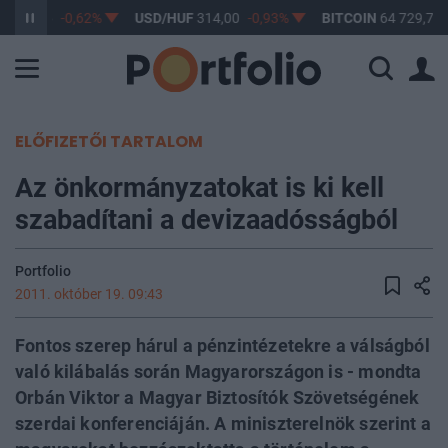
F
363,16
-0,62%
USD/HUF
314,00
-0,93%
BITCOIN
64 729,78
ELŐFIZETŐI TARTALOM
Az önkormányzatokat is ki kell
szabadítani a devizaadósságból
Portfolio
2011. október 19. 09:43
Fontos szerep hárul a pénzintézetekre a válságból
való kilábalás során Magyarországon is - mondta
Orbán Viktor a Magyar Biztosítók Szövetségének
szerdai konferenciáján. A miniszterelnök szerint a