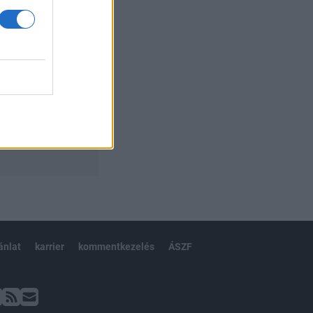
ánlat
karrier
kommentkezelés
ÁSZF