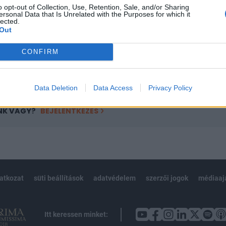
o opt-out of Collection, Use, Retention, Sale, and/or Sharing
övetkezőket tartalmazza:
ersonal Data that Is Unrelated with the Purposes for which it
lected.
 teljes cikkarchívum
Out
 BÉT elmúlt 2 év napon belüli
CONFIRM
Előfizetés
Data Deletion
Data Access
Privacy Policy
NK VAGY?
BEJELENTKEZÉS
latkozat
süti beállítások
adatvédelem
szerzői jogok
médiaaj
Itt keressen minket: