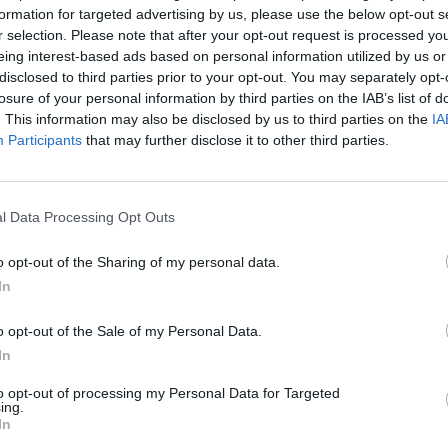
formation for targeted advertising by us, please use the below opt-out s
r selection. Please note that after your opt-out request is processed y
7:55
eing interest-based ads based on personal information utilized by us or
disclosed to third parties prior to your opt-out. You may separately opt-
vagyonalap - amelyben az olajból származó bevételek 
losure of your personal information by third parties on the IAB’s list of
tött, hogy védekező pozíciót épít ki egy esetleges görö
. This information may also be disclosed by us to third parties on the
IA
, hogy az európai bankszektorhoz kötődő partnerkock
Participants
that may further disclose it to other third parties.
kenti - írja az IPE. Az alapnál van egy vészforgatókön
vetkezne a kilépés, azonban ennek pontos részleteit
l Data Processing Opt Outs
zerint megpróbálják a partnerkockázataikat a bankszektor felé c
ig olyan konstrukciók felé mozdulnak el, amelyek védelmet adnak
o opt-out of the Sharing of my personal data.
gesen egy görög csőd begyűrűzne a bankszektorba. A védekezés 
In
átók tiltólistán vannak az alapnál, mint azt a szóvivő is...
o opt-out of the Sale of my Personal Data.
In
ASÓNK!
to opt-out of processing my Personal Data for Targeted
ing.
a portfolio.hu hírarchívumához tartozik, melynek olvasása előf
In
ötött.