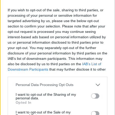
Kapcsolódó cikkünk2011.11.30Óriási összegek
If you wish to opt-out of the sale, sharing to third parties, or
maradhatnak a devizahitelesek zsebébenEmlékeztetett
processing of your personal or sensitive information for
arra, hogy eddig két tárgyalási forduló volt, az elsőn a
targeted advertising by us, please use the below opt-out
bankszövetség által felvázolt elképzelések kerültek
section to confirm your selection. Please note that after your
napirendre, a másodikon pedig a kormányzat is csatolt
opt-out request is processed you may continue seeing
megállapodás-tervezeteket, kiegészítve a bankszövetség
interest-based ads based on personal information utilized by
elképzeléseit. Mint mondta, ezek alapvetően az
us or personal information disclosed to third parties prior to
your opt-out. You may separately opt-out of the further
állampapírokkal...
disclosure of your personal information by third parties on the
IAB’s list of downstream participants. This information may
also be disclosed by us to third parties on the
IAB’s List of
KEDVES OLVASÓNK!
Downstream Participants
that may further disclose it to other
A keresett cikk a portfolio.hu hírarchívumához
third parties.
tartozik, melynek olvasása előfizetéses
Personal Data Processing Opt Outs
regisztrációhoz kötött.
I want to opt-out of the Sharing of my
Az előfizetés a következőket tartalmazza:
personal data.
Opted In
Portfolio.hu teljes cikkarchívum
Kötéslisták: BÉT elmúlt 2 év napon belüli
I want to opt-out of the Sale of my