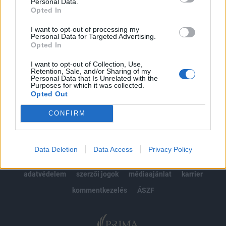
kötéslistái
Personal Data.
Opted In
Előfizetés
I want to opt-out of processing my
Personal Data for Targeted Advertising.
Opted In
MÁR ELŐFIZETŐNK VAGY?
BEJELENTKEZÉS
I want to opt-out of Collection, Use,
Retention, Sale, and/or Sharing of my
Personal Data that Is Unrelated with the
Purposes for which it was collected.
Opted Out
CONFIRM
© 2026 Portfolio
Data Deletion
Data Access
Privacy Policy
impresszum
jogi nyilatkozat
süti beállítások
adatvédelem
szerzői jogok
médiaajánlat
karrier
kommentkezelés
ÁSZF