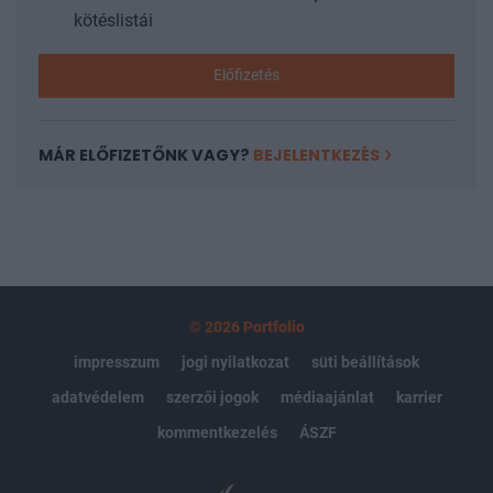
kötéslistái
Előfizetés
MÁR ELŐFIZETŐNK VAGY?
BEJELENTKEZÉS
© 2026 Portfolio
impresszum
jogi nyilatkozat
süti beállítások
adatvédelem
szerzői jogok
médiaajánlat
karrier
kommentkezelés
ÁSZF