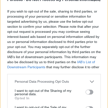
egyik nagy technológiai befektetője, az Accel
Partners szállt be a cégbe 14 millió dollárral. A
If you wish to opt-out of the sale, sharing to third parties, or
processing of your personal or sensitive information for
ritkaságszámba menő tranzakció kapcsán Árvai
targeted advertising by us, please use the below opt-out
Péterrel beszélgettünk, aki a cég vezérigazgatója
section to confirm your selection. Please note that after your
és társalapítója. A cég igazi újítása, hogy a
opt-out request is processed you may continue seeing
hagyományos prezentációs technikával szakít, a
interest-based ads based on personal information utilized by
us or personal information disclosed to third parties prior to
térben mozgó előadás pedig a felhasználók
your opt-out. You may separately opt-out of the further
számára egy teljesen új élményt ad, a korábbi
disclosure of your personal information by third parties on the
lapozáson alapuló korlátok ugyanis megszűnnek.
IAB’s list of downstream participants. This information may
A vezérigazgató szerint a fő céljuk, hogy minél
also be disclosed by us to third parties on the
IAB’s List of
Downstream Participants
that may further disclose it to other
több végfelhasználóhoz jutassák el a Prezit, az
third parties.
üzleti modellt igazolja, hogy csak 2011-ben 6
millió felhasználóval bővült a regisztráltak köre,
Personal Data Processing Opt Outs
és már most cash-flow pozitív a cég. Árvai Péter
I want to opt-out of the Sharing of my
szerint a jövő az érintőképernyős technológiáé,
personal data.
Opted In
éppen ezért nagy hangsúlyt fektetnek a
folyamatos termék-fejlesztésre, illetve arra, hogy
I want to opt-out of the Sale of my