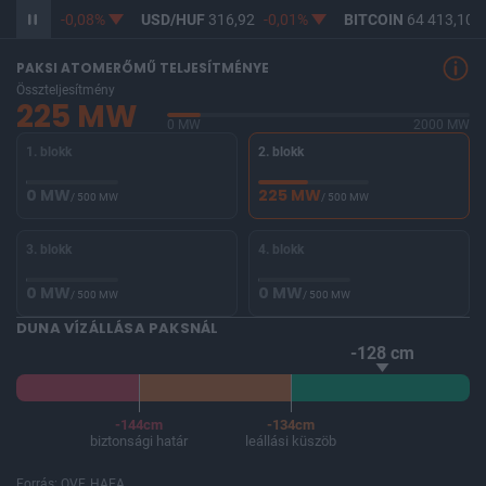
365,13
-0,08%
USD/HUF
316,92
-0,01%
BITCOIN
64 413,10
-
PAKSI ATOMERŐMŰ TELJESÍTMÉNYE
Összteljesítmény
225 MW
0 MW
2000 MW
1. blokk
2. blokk
0 MW
225 MW
/ 500 MW
/ 500 MW
3. blokk
4. blokk
0 MW
0 MW
/ 500 MW
/ 500 MW
DUNA VÍZÁLLÁSA PAKSNÁL
-128 cm
-144cm
-134cm
biztonsági határ
leállási küszöb
Forrás: OVF, HAEA