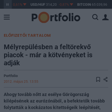
363,17
-0,61%
USD/HUF
314,20
-0,87%
BITCOIN
65 039,96
0,
ELŐFIZETŐI TARTALOM
Mélyrepülésben a feltörekvő
piacok - már a kötvényeket is
adják
Portfolio
2012. május 25. 13:55
Ahogy tovább nőtt az esélye Görögország
kilépésének az eurózónából, a befektetők tovább
folytatták a kockázatos kitettségeik leépítését,