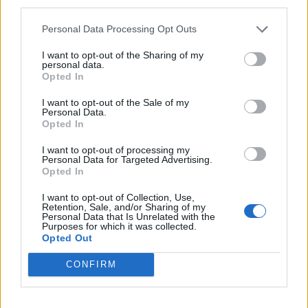
third parties.
befektetők, aminek eredményeként folytatódott a heves
áresés a tőke- és árupiacokon. Az elmúlt 2 hét 5-5
Personal Data Processing Opt Outs
százalékos zuhanása után az MSCI...
I want to opt-out of the Sharing of my
personal data.
Opted In
KEDVES OLVASÓNK!
I want to opt-out of the Sale of my
A keresett cikk a portfolio.hu hírarchívumához
Personal Data.
Opted In
tartozik, melynek olvasása előfizetéses
regisztrációhoz kötött.
I want to opt-out of processing my
Personal Data for Targeted Advertising.
Az előfizetés a következőket tartalmazza:
Opted In
Portfolio.hu teljes cikkarchívum
I want to opt-out of Collection, Use,
Kötéslisták: BÉT elmúlt 2 év napon belüli
Retention, Sale, and/or Sharing of my
Personal Data that Is Unrelated with the
kötéslistái
Purposes for which it was collected.
Opted Out
Előfizetés
CONFIRM
MÁR ELŐFIZETŐNK VAGY?
BEJELENTKEZÉS