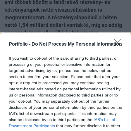
ami többek között a feltörekvő részvény- és
kötvényalapok nettó visszaváltásában is
megmutatkozott. A részvényalapokból a héten
nettó 1,54 milliárd dollárt vontak ki, míg az eddig
az aggodalmak ellenálló és folyamatos
tőkebeáramlást elkönyvelő kötvényalapokból a
Portfolio -
Do Not Process My Personal Information
szerdával végződött héten nettó 478 millió dollár
távozott - az EPFR adatai szerint. Míg a globális
If you wish to opt-out of the sale, sharing to third parties, or
részvényalapokat elkerülte a tőkekivonás, a
processing of your personal or sensitive information for
CEEMEA, ázsiai és latin-amerikai régiókat
targeted advertising by us, please use the below opt-out
section to confirm your selection. Please note that after your
egyaránt súlyosan érintette, mindhárom régió
opt-out request is processed you may continue seeing
részvényalapjai év eleje óta összességében nettó
interest-based ads based on personal information utilized by
tőkekivonást kellett, hogy elkönyveljenek.
us or personal information disclosed to third parties prior to
your opt-out. You may separately opt-out of the further
A befektetői hangulat a múlt héten sem kedvezett a
disclosure of your personal information by third parties on the
feltörekvő piacoknak, a görög politikai válság, és a hellén
IAB’s list of downstream participants. This information may
also be disclosed by us to third parties on the
IAB’s List of
ország eurózónából való kilépésének növekvő esélye miatt
Downstream Participants
that may further disclose it to other
továbbra is kockázatkerülő üzemmódban kereskedtek a