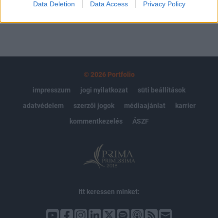
Data Deletion
Data Access
Privacy Policy
© 2026 Portfolio
impresszum
jogi nyilatkozat
süti beállítások
adatvédelem
szerzői jogok
médiaajánlat
karrier
kommentkezelés
ÁSZF
Itt keressen minket: