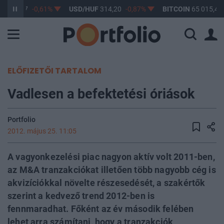
F
363,17
-0,61%
USD/HUF
314,20
-0,87%
BITCOIN
65 015,41
ELŐFIZETŐI TARTALOM
Vadlesen a befektetési óriások
Portfolio
2012. május 25. 11:05
A vagyonkezelési piac nagyon aktív volt 2011-ben,
az M&A tranzakciókat illetően több nagyobb cég is
akvizíciókkal növelte részesedését, a szakértők
szerint a kedvező trend 2012-ben is
fennmaradhat. Főként az év második felében
lehet arra számítani, hogy a tranzakciók