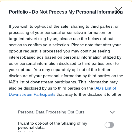
megszaporodnak, egy friss elemzés szerint
Portfolio -
Do Not Process My Personal Information
különösen aktív lesz az Egyesült Királyság, ha
M&A tranzakciókról van szó - írja a Financial
If you wish to opt-out of the sale, sharing to third parties, or
Times.
processing of your personal or sensitive information for
targeted advertising by us, please use the below opt-out
Hasonló témákról is szó esik a Portfolio.hu és a HVCA
section to confirm your selection. Please note that after your
június 7-ei CEE Private Equity and Corporate Finance
opt-out request is processed you may continue seeing
Conference 2012 című konferenciáján. Regisztráljon Ön is
interest-based ads based on personal information utilized by
a rendezvényre! A PriceWaterhouseCooper szakértői szerint
us or personal information disclosed to third parties prior to
your opt-out. You may separately opt-out of the further
az európai M&A piac zászlóshajójának tekinthető az
disclosure of your personal information by third parties on the
Egyesült Királyság, ugyanis a tranzakciók összértékét
IAB’s list of downstream participants. This information may
tekintve közel 50 százalékos részesedésük...
also be disclosed by us to third parties on the
IAB’s List of
Downstream Participants
that may further disclose it to other
third parties.
KEDVES OLVASÓNK!
Personal Data Processing Opt Outs
A keresett cikk a portfolio.hu hírarchívumához
tartozik, melynek olvasása előfizetéses
I want to opt-out of the Sharing of my
personal data.
regisztrációhoz kötött.