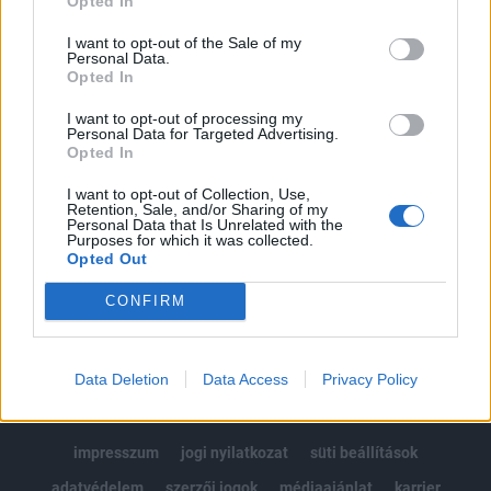
Opted In
Az előfizetés a következőket tartalmazza:
I want to opt-out of the Sale of my
Portfolio.hu teljes cikkarchívum
Personal Data.
Opted In
Kötéslisták: BÉT elmúlt 2 év napon belüli
kötéslistái
I want to opt-out of processing my
Personal Data for Targeted Advertising.
Opted In
Előfizetés
I want to opt-out of Collection, Use,
Retention, Sale, and/or Sharing of my
Personal Data that Is Unrelated with the
Purposes for which it was collected.
MÁR ELŐFIZETŐNK VAGY?
BEJELENTKEZÉS
Opted Out
CONFIRM
Data Deletion
Data Access
Privacy Policy
© 2026 Portfolio
impresszum
jogi nyilatkozat
süti beállítások
adatvédelem
szerzői jogok
médiaajánlat
karrier