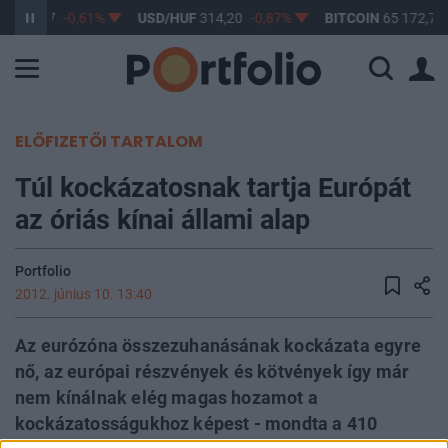
F
363,17
-0,61%
USD/HUF
314,20
-0,87%
BITCOIN
65 172,70
ELŐFIZETŐI TARTALOM
Túl kockázatosnak tartja Európát
az óriás kínai állami alap
Portfolio
2012. június 10. 13:40
Az eurózóna összezuhanásának kockázata egyre
nő, az európai részvények és kötvények így már
nem kínálnak elég magas hozamot a
kockázatosságukhoz képest - mondta a 410