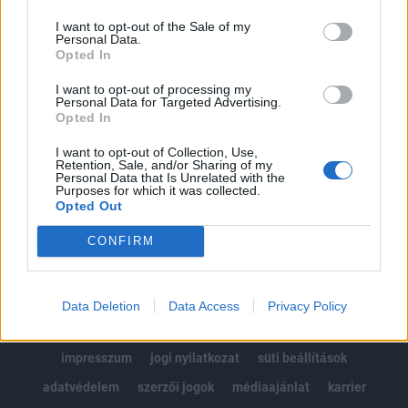
Az előfizetés a következőket tartalmazza:
I want to opt-out of the Sale of my
Portfolio.hu teljes cikkarchívum
Personal Data.
Kötéslisták: BÉT elmúlt 2 év napon belüli
Opted In
kötéslistái
I want to opt-out of processing my
Personal Data for Targeted Advertising.
Opted In
Előfizetés
I want to opt-out of Collection, Use,
Retention, Sale, and/or Sharing of my
Personal Data that Is Unrelated with the
MÁR ELŐFIZETŐNK VAGY?
BEJELENTKEZÉS
Purposes for which it was collected.
Opted Out
CONFIRM
Data Deletion
Data Access
Privacy Policy
© 2026 Portfolio
impresszum
jogi nyilatkozat
süti beállítások
adatvédelem
szerzői jogok
médiaajánlat
karrier