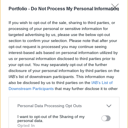
milliárd dollárt kezelő kínai állami alap, a China
Investment Corp elnöke, Lou Jiwei. Az óriás kínai
Portfolio -
Do Not Process My Personal Information
állami befektetési alap emiatt csökkenti európai
részvény- és kötvénykitettségét - írja a CNBC.
If you wish to opt-out of the sale, sharing to third parties, or
processing of your personal or sensitive information for
targeted advertising by us, please use the below opt-out
Kína rendelkezik a világ legnagyobb devizatartalékával,
section to confirm your selection. Please note that after your
amely meghaladja a 3300 milliárd dollárt. Ennek egy részét
opt-out request is processed you may continue seeing
óriás kínai állami befektetési alapok kezelik, mint a 410
interest-based ads based on personal information utilized by
milliárd dollárt kezelő China Investment Corp (CIC), amely
us or personal information disclosed to third parties prior to
különböző részvény, kötvény és egyéb alternatív
your opt-out. You may separately opt-out of the further
eszközökbe fektet be. A CIC elnöke, Lou Jiwei azonban
disclosure of your personal information by third parties on the
legutóbb úgy nyilatkozott, az európai...
IAB’s list of downstream participants. This information may
also be disclosed by us to third parties on the
IAB’s List of
Downstream Participants
that may further disclose it to other
KEDVES OLVASÓNK!
third parties.
A keresett cikk a portfolio.hu hírarchívumához
Personal Data Processing Opt Outs
tartozik, melynek olvasása előfizetéses
I want to opt-out of the Sharing of my
regisztrációhoz kötött.
personal data.
Opted In