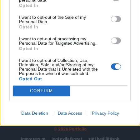
Opted In
regisztrációhoz kötött.
I want to opt-out of the Sale of my
Az előfizetés a következőket tartalmazza:
Personal Data.
Portfolio.hu teljes cikkarchívum
Opted In
Kötéslisták: BÉT elmúlt 2 év napon belüli
I want to opt-out of processing my
kötéslistái
Personal Data for Targeted Advertising.
Opted In
Előfizetés
I want to opt-out of Collection, Use,
Retention, Sale, and/or Sharing of my
Personal Data that Is Unrelated with the
Purposes for which it was collected.
Opted Out
MÁR ELŐFIZETŐNK VAGY?
BEJELENTKEZÉS
CONFIRM
Data Deletion
Data Access
Privacy Policy
© 2026 Portfolio
impresszum
jogi nyilatkozat
süti beállítások