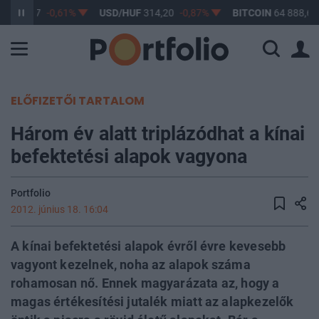
F
363,17
-0,61%
USD/HUF
314,20
-0,87%
BITCOIN
64 888,67
ELŐFIZETŐI TARTALOM
Három év alatt triplázódhat a kínai
befektetési alapok vagyona
Portfolio
2012. június 18. 16:04
A kínai befektetési alapok évről évre kevesebb
vagyont kezelnek, noha az alapok száma
rohamosan nő. Ennek magyarázata az, hogy a
magas értékesítési jutalék miatt az alapkezelők