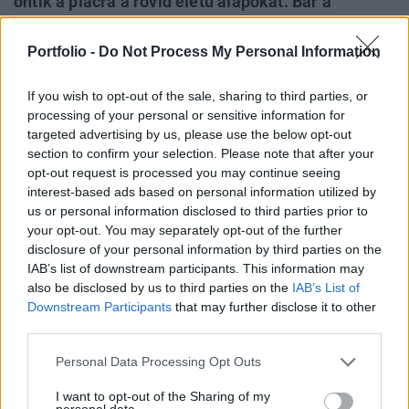
öntik a piacra a rövid életű alapokat. Bár a
külföldiek szerepe továbbra is igen korlátozott, a
belföldi tőkepiacba vetett bizalom pedig nem túl
Portfolio -
Do Not Process My Personal Information
erős, egyes vélemények szerint 2015-re a kínai
befektetési alapok vagyona akár háromszorosára
If you wish to opt-out of the sale, sharing to third parties, or
processing of your personal or sensitive information for
is emelkedhet - írja a Financial Times.
targeted advertising by us, please use the below opt-out
section to confirm your selection. Please note that after your
A kínai alapkezelők nettó bevétel arányos jövedelme a
opt-out request is processed you may continue seeing
2008-as 108,6 bázispontról 42,3 bázispontra süllyedt 2011
interest-based ads based on personal information utilized by
első félévére, az egyre kisebb vagyont kezelő, túltömött
us or personal information disclosed to third parties prior to
szektorba ugyanis egyre több az új belépő - derült ki a
your opt-out. You may separately opt-out of the further
Cerulli Associates elemzéséből. A kilátások ráadásul nem
disclosure of your personal information by third parties on the
IAB’s list of downstream participants. This information may
túl kedvezőek, nem valószínű ugyanis, hogy idén a profit
also be disclosed by us to third parties on the
IAB’s List of
marzsok emelkedni tudnának....
Downstream Participants
that may further disclose it to other
third parties.
KEDVES OLVASÓNK!
Personal Data Processing Opt Outs
A keresett cikk a portfolio.hu hírarchívumához
I want to opt-out of the Sharing of my
tartozik, melynek olvasása előfizetéses
personal data.