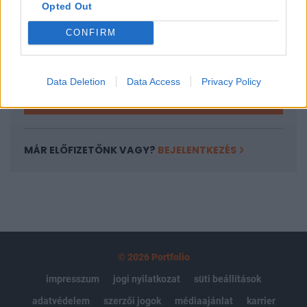
Opted Out
Az előfizetés a következőket tartalmazza:
Portfolio.hu teljes cikkarchívum
CONFIRM
Kötéslisták: BÉT elmúlt 2 év napon belüli
kötéslistái
Data Deletion
Data Access
Privacy Policy
Előfizetés
MÁR ELŐFIZETŐNK VAGY?
BEJELENTKEZÉS
© 2026 Portfolio
impresszum
jogi nyilatkozat
süti beállítások
adatvédelem
szerzői jogok
médiaajánlat
karrier