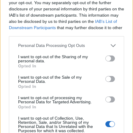
your opt-out. You may separately opt-out of the further
négyszeresére emelné, ami a hígulás miatt
disclosure of your personal information by third parties on the
komoly veszteségeket okozhat a jelenlegi
IAB’s list of downstream participants. This information may
részvényeseknek. A nyitás előtt a cég részvényei
also be disclosed by us to third parties on the
IAB’s List of
4 dollárról 2,87 dollárra estek.
Downstream Participants
that may further disclose it to other
third parties.
A múlt héten egy hibás tőzsdei kereskedő robot indítása
Personal Data Processing Opt Outs
miatt rövid időn belül 440 millió dollárt veszítő amerikai
óriás brókercég, a Knight Capital 400 millió dollárt vonhat
I want to opt-out of the Sharing of my
personal data.
be a csőd elkerülése érdekében. A Knight Capital különböző
Opted In
befektetőkkel kezdett tárgyalásokat folytatni, köztük
Jefferies Grouppal, a TD Ameritrade Holndingsal, a
I want to opt-out of the Sale of my
Personal Data.
Blacksone-nal sőt, a brókercég...
Opted In
I want to opt-out of processing my
Personal Data for Targeted Advertising.
KEDVES OLVASÓNK!
Opted In
A keresett cikk a portfolio.hu hírarchívumához
I want to opt-out of Collection, Use,
tartozik, melynek olvasása előfizetéses
Retention, Sale, and/or Sharing of my
Personal Data that Is Unrelated with the
regisztrációhoz kötött.
Purposes for which it was collected.