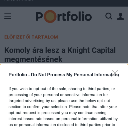
A Paksi Atomerőmű összteljesítménye 226 MW. A Duna vízállá
ELŐFIZETŐI TARTALOM
Komoly ára lesz a Knight Capital
megmentésének
Portfolio
Portfolio -
Do Not Process My Personal Information
2012. augusztus 06. 14:00
If you wish to opt-out of the sale, sharing to third parties, or
processing of your personal or sensitive information for
A hibás robot indítása miatt rövid idő alatt 440
targeted advertising by us, please use the below opt-out
millió dollárt bukó amerikai brókeróriás a hírek
section to confirm your selection. Please note that after your
szerint 400 millió dollárt vonhat be befektetőktől a
opt-out request is processed you may continue seeing
cég stabilizálása érdekében. A Knight Capital
interest-based ads based on personal information utilized by
us or personal information disclosed to third parties prior to
ezzel ugyanakkor a részvényeinek számát