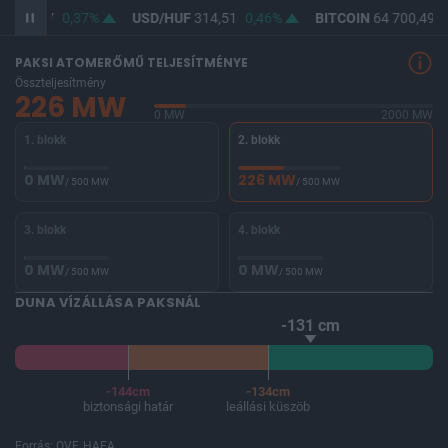
F
363,07
0,37%
USD/HUF
314,51
0,46%
BITCOIN
64 700,49
0
PAKSI ATOMERŐMŰ TELJESÍTMÉNYE
Összteljesítmény
226 MW
0 MW
2000 MW
1. blokk
2. blokk
0 MW
226 MW
/ 500 MW
/ 500 MW
3. blokk
4. blokk
0 MW
0 MW
/ 500 MW
/ 500 MW
DUNA VÍZÁLLÁSA PAKSNÁL
-131 cm
-144cm
-134cm
biztonsági határ
leállási küszöb
Forrás: OVF, HAEA