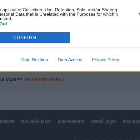
ötött.
o opt-out of Collection, Use, Retention, Sale, and/or Sharing
ersonal Data that Is Unrelated with the Purposes for which it
övetkezőket tartalmazza:
lected.
Out
 teljes cikkarchívum
 BÉT elmúlt 2 év napon belüli
CONFIRM
Előfizetés
Data Deletion
Data Access
Privacy Policy
NK VAGY?
BEJELENTKEZÉS
latkozat
süti beállítások
adatvédelem
szerzői jogok
médiaaj