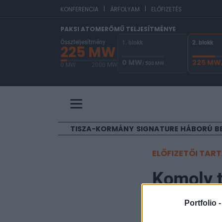
|
|
E
KONFERENCIA
ÁRFOLYAM
ELŐFIZETÉS
PAKSI ATOMERŐMŰ TELJESÍTMÉNYE
Összteljesítmény
1. blokk
2. blokk
225 MW
0 MW
225 MW
/ 500 MW
0 MW
2000 MW
A Paksi Atomerőmű összteljesítménye 225 MW. 
TISZA-KORMÁNY
SIGNATURE
HÁBORÚ
B
ELŐFIZETŐI TAR
Komoly t
Portfolio 
Portfolio
2012. augusztus 24. 1