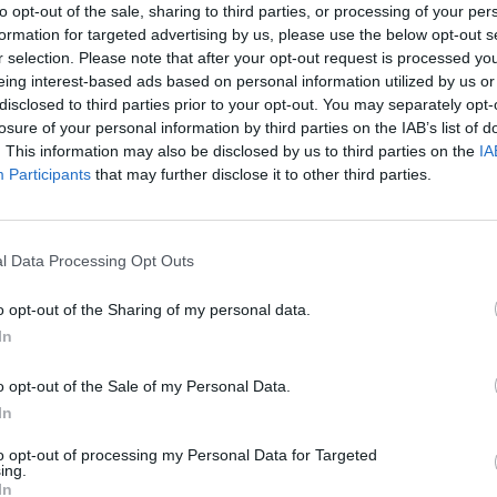
to opt-out of the sale, sharing to third parties, or processing of your per
formation for targeted advertising by us, please use the below opt-out s
lo-hoz tartozó CIB Csoport 2012 első felében az euró
r selection. Please note that after your opt-out request is processed y
aeséssel és mélyülő válsággal, valamint ezzel együtt 
eing interest-based ads based on personal information utilized by us or
disclosed to third parties prior to your opt-out. You may separately opt-
szióval is kénytelen volt szembesülni. Mindemellett a
losure of your personal information by third parties on the IAB’s list of
zetet a bankszektort érintő folyamatos szélsőségek j
. This information may also be disclosed by us to third parties on the
IA
végtörlesztés és a kormány otthonvédelmi programja,
Participants
that may further disclose it to other third parties.
a belföldi gazdálkodási környezetet. A tulajdonos en
nek 45 milliárd forinttal való emeléséről döntött - olv
l Data Processing Opt Outs
n a magyarországi gazdasági környezetet folyamatosan szélsős
o opt-out of the Sharing of my personal data.
 körülmények, többek között az eurózónában jelentkező államad
In
ai gazdálkodási környezetet megváltoztató otthonvédelmi prog
 (melyet a vállalati és a lakossági hitelportfolió...
o opt-out of the Sale of my Personal Data.
In
ASÓNK!
to opt-out of processing my Personal Data for Targeted
ing.
In
a portfolio.hu hírarchívumához tartozik, melynek olvasása előf