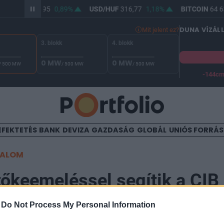
UR/HUF
364,95
0,89%
USD/HUF
316,77
1,18%
BITCOIN
64 63
DUNA VÍZÁL
Mit jelent ez?
3. blokk
4. blokk
0 MW
0 MW
/ 500 MW
/ 500 MW
/ 500 MW
-144c
A Duna vízállása Paksnál -129 cm. A biztonsági határ -144 cm,
EFEKTETÉS
BANK
DEVIZA
GAZDASÁG
GLOBÁL
UNIÓS FORRÁ
TALOM
őkeemeléssel segítik a CIB
-
Do Not Process My Personal Information
8:54