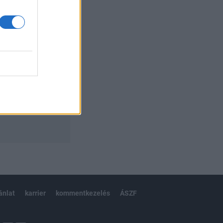
ánlat
karrier
kommentkezelés
ÁSZF