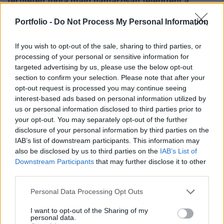
területén fogja majd hamarosan felépíteni a
gyárát. A cég a magyarországi és régiós
Portfolio -
Do Not Process My Personal Information
országokba szállít részegységeket a tervek
szerint, a pontos részleteket azonban egyelőre
If you wish to opt-out of the sale, sharing to third parties, or
homály fedi.
processing of your personal or sensitive information for
targeted advertising by us, please use the below opt-out
A lap érdeklődésére a német cég központjában nem
section to confirm your selection. Please note that after your
reagáltak, a nyíregyházi polgármesteri hivatalban csak
opt-out request is processed you may continue seeing
annyit közöltek, hogy tudnak az új beruházásról, azonban a
interest-based ads based on personal information utilized by
us or personal information disclosed to third parties prior to
részleteket nem hozhatják nyilvánosságra. A családi
your opt-out. You may separately opt-out of the further
tulajdonban lévő cég a magyar piacon nem számít
disclosure of your personal information by third parties on the
ismeretlennek, a világ 58 országában működő 36 ezer főt
IAB’s list of downstream participants. This information may
foglalkoztató cégnek van Budapesten, Kecskeméten...
also be disclosed by us to third parties on the
IAB’s List of
Downstream Participants
that may further disclose it to other
third parties.
KEDVES OLVASÓNK!
Personal Data Processing Opt Outs
A keresett cikk a portfolio.hu hírarchívumához
tartozik, melynek olvasása előfizetéses
I want to opt-out of the Sharing of my
personal data.
regisztrációhoz kötött.