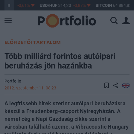
F
363,17
-0,61%
USD/HUF
314,20
-0,87%
BITCOIN
64 884,83
ELŐFIZETŐI TARTALOM
Több milliárd forintos autóipari
beruházás jön hazánkba
Portfolio
2012. szeptember 11. 08:23
A legfrissebb hírek szerint autóipari beruházásra
készül a Freudenberg-csoport Nyíregyházán. A
német cég a Napi Gazdaság cikke szerint a
városban található üzeme, a Vibracoustic Hungary