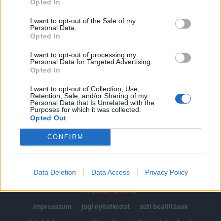
Opted In
Az előfizetés a következőket tartalmazza:
I want to opt-out of the Sale of my
Personal Data.
Portfolio.hu teljes cikkarchívum
Opted In
Kötéslisták: BÉT elmúlt 2 év napon belüli
kötéslistái
I want to opt-out of processing my
Personal Data for Targeted Advertising.
Opted In
Előfizetés
I want to opt-out of Collection, Use,
Retention, Sale, and/or Sharing of my
Personal Data that Is Unrelated with the
Purposes for which it was collected.
MÁR ELŐFIZETŐNK VAGY?
BEJELENTKEZÉS
Opted Out
CONFIRM
Data Deletion
Data Access
Privacy Policy
© 2026 Portfolio
impresszum
jogi nyilatkozat
süti beállítások