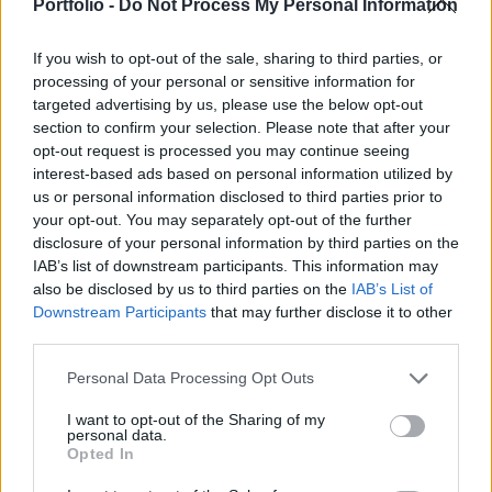
- írja a Reuters. Az orosz állam 2011 elején már
Portfolio -
Do Not Process My Personal Information
értékesített 10%-ot a társaságból.
If you wish to opt-out of the sale, sharing to third parties, or
A Sberbank múlt heti 7,6%-ának eladásából 5,1 milliárd
processing of your personal or sensitive information for
dollárt, a VTB 10%-ának tavalyi értékesítéséből pedig 3,3
targeted advertising by us, please use the below opt-out
section to confirm your selection. Please note that after your
milliárd dollárt kasszírozott az orosz állam. Most egy 2
opt-out request is processed you may continue seeing
milliárd dollár értékű részvényeladást terveznek, ami
interest-based ads based on personal information utilized by
szintén 10%-os részvénycsomagot érintene. Mindez része
us or personal information disclosed to third parties prior to
Oroszország közel 50 milliárd dolláros privatizációs
your opt-out. You may separately opt-out of the further
tervének.Kapcsolódó cikkünk2012.09.19Soros...
disclosure of your personal information by third parties on the
IAB’s list of downstream participants. This information may
also be disclosed by us to third parties on the
IAB’s List of
KEDVES OLVASÓNK!
Downstream Participants
that may further disclose it to other
third parties.
A keresett cikk a portfolio.hu hírarchívumához
tartozik, melynek olvasása előfizetéses
Personal Data Processing Opt Outs
regisztrációhoz kötött.
I want to opt-out of the Sharing of my
personal data.
Az előfizetés a következőket tartalmazza:
Opted In
Portfolio.hu teljes cikkarchívum