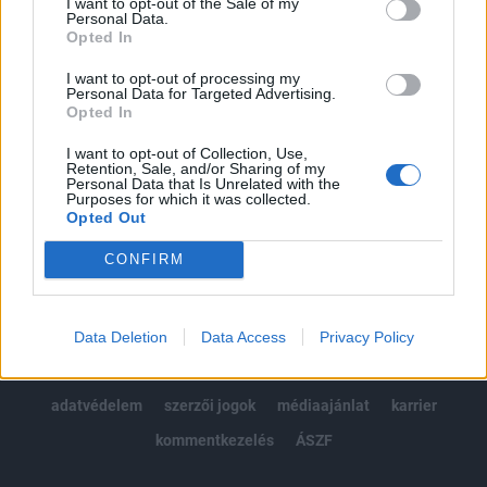
I want to opt-out of the Sale of my
Kötéslisták: BÉT elmúlt 2 év napon belüli
Personal Data.
kötéslistái
Opted In
I want to opt-out of processing my
Előfizetés
Personal Data for Targeted Advertising.
Opted In
I want to opt-out of Collection, Use,
MÁR ELŐFIZETŐNK VAGY?
BEJELENTKEZÉS
Retention, Sale, and/or Sharing of my
Personal Data that Is Unrelated with the
Purposes for which it was collected.
Opted Out
CONFIRM
© 2026 Portfolio
Data Deletion
Data Access
Privacy Policy
impresszum
jogi nyilatkozat
süti beállítások
adatvédelem
szerzői jogok
médiaajánlat
karrier
kommentkezelés
ÁSZF