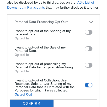
also be disclosed by us to third parties on the
IAB’s List of
A világon talán a legjobban ismert francia színész, Gerard
Downstream Participants
that may further disclose it to other
Depardieu az elnökválasztások után a fejébe vette, hogy a
third parties.
szocialista kormány által bevezetendő új, gazdagokat
terhelő adója elől külföldre "menekül". A Hollande kormány
Personal Data Processing Opt Outs
egyik fő választási ígérete az volt, hogy 1 millió eurós
I want to opt-out of the Sharing of my
jövedelem felett 75%-os jövedelemadót vet ki átmeneti
personal data.
jelleggel 2013 elejétől. Több...
Opted In
I want to opt-out of the Sale of my
Personal Data.
KEDVES OLVASÓNK!
Opted In
A keresett cikk a portfolio.hu hírarchívumához
I want to opt-out of processing my
Personal Data for Targeted Advertising.
tartozik, melynek olvasása előfizetéses
Opted In
regisztrációhoz kötött.
I want to opt-out of Collection, Use,
Az előfizetés a következőket tartalmazza:
Retention, Sale, and/or Sharing of my
Personal Data that Is Unrelated with the
Portfolio.hu teljes cikkarchívum
Purposes for which it was collected.
Kötéslisták: BÉT elmúlt 2 év napon belüli
Opted Out
kötéslistái
CONFIRM