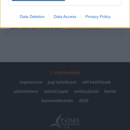
Előfizetés
Data Deletion
Data Access
Privacy Policy
MÁR ELŐFIZETŐNK VAGY?
BEJELENTKEZÉS
© 2026 Portfolio
impresszum
jogi nyilatkozat
süti beállítások
adatvédelem
szerzői jogok
médiaajánlat
karrier
kommentkezelés
ÁSZF