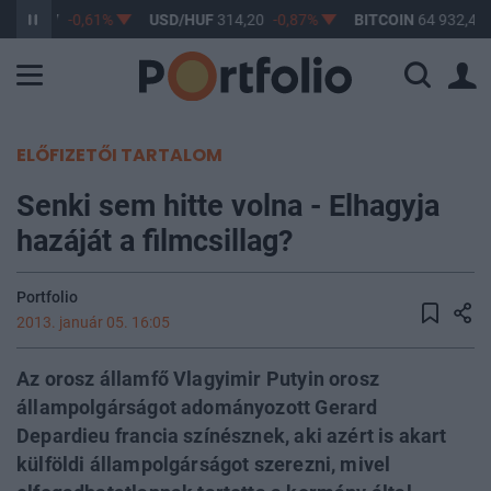
F
363,17
-0,61%
USD/HUF
314,20
-0,87%
BITCOIN
64 932,43
ELŐFIZETŐI TARTALOM
Senki sem hitte volna - Elhagyja
hazáját a filmcsillag?
Portfolio
2013. január 05. 16:05
Az orosz államfő Vlagyimir Putyin orosz
állampolgárságot adományozott Gerard
Depardieu francia színésznek, aki azért is akart
külföldi állampolgárságot szerezni, mivel