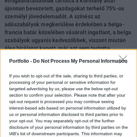
elfogadhatatlannak tartotta a kormány által
újonnan bevezetett, gazdagokat terhelő 75%-os
személyi jövedelemadót. A színész az
adószabályok megkerülése érdekében a belga-
francia határ közelében vásárolt ingatlant, a belga
szabályok ugyanis kedvezőbbek, viszont miután
éles bírálatot kapott, már azt sem tartotta
elképzelhetetlennek, hogy új állampolgárságot
Portfolio -
Do Not Process My Personal Information
vegyen fel. Oroszország több szempontból is
kifizetődő lehet a sztárnak, egyrészt nagy
If you wish to opt-out of the sale, sharing to third parties, or
népszerűségnek örvend az országban, sokat
processing of your personal or sensitive information for
dolgozott ott az utóbbi időben, ráadásul az
targeted advertising by us, please use the below opt-out
section to confirm your selection. Please note that after your
adóteher mindössze 13%-os. Egyelőre az még
opt-out request is processed you may continue seeing
kérdéses, hogy a sztár tényleg visszaadja a
interest-based ads based on personal information utilized by
francia állampolgárságát, ahogy azzal korábban
us or personal information disclosed to third parties prior to
fenyegetőzött, vagy a kettős állampolgárságot
your opt-out. You may separately opt-out of the further
disclosure of your personal information by third parties on the
veszi fel - írja a New York Post.
IAB’s list of downstream participants. This information may