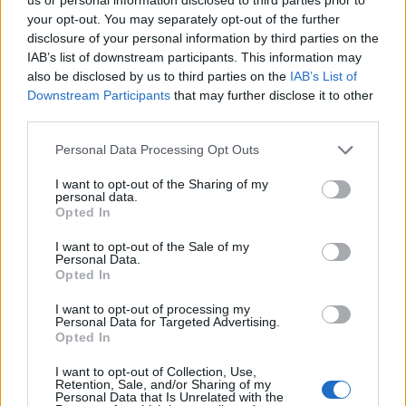
Networks ügyvezető igazgatójával. Úgy
your opt-out. You may separately opt-out of the further
vélekedett, hogy ezek a megállapodások segítik
disclosure of your personal information by third parties on the
IAB’s list of downstream participants. This information may
elérni a nemzeti célt: 2025-ig megduplázni a
also be disclosed by us to third parties on the
IAB’s List of
bruttó hazai termék összegét.
Downstream Participants
that may further disclose it to other
third parties.
Ezért kellenek a megállapodások Olyan
vállalatcsoportokkal kötünk stratégiai megállapodást,
Personal Data Processing Opt Outs
amelyekkel egyszerre tudjuk a foglalkoztatást bővíteni,
I want to opt-out of the Sharing of my
Magyarország innovációs kreatív központjának
personal data.
emelkedését segíteni és amelyek segítenek minket abban,
Opted In
hogy Magyarországon a gazdaság újra növekedjen -
I want to opt-out of the Sale of my
sorolta fel a kormány legfontosabb céljait beszéde elején
Personal Data.
Opted In
Matolcsy György...
I want to opt-out of processing my
Personal Data for Targeted Advertising.
KEDVES OLVASÓNK!
Opted In
A keresett cikk a portfolio.hu hírarchívumához
I want to opt-out of Collection, Use,
Retention, Sale, and/or Sharing of my
tartozik, melynek olvasása előfizetéses
Personal Data that Is Unrelated with the