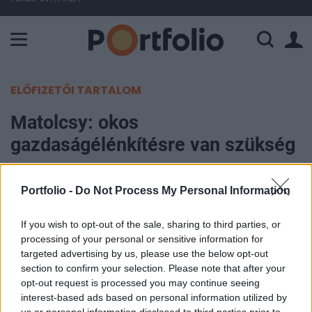
A Paksi Atomerőmű összteljesítménye 225 MW. A Duna vízállá
ELŐFIZETŐI TARTALOM
Matolcsy: okos
gazdaságélénkítésre van szükség
Portfolio
Portfolio -
Do Not Process My Personal Information
2013. január 28. 13:54
If you wish to opt-out of the sale, sharing to third parties, or
Matolcsy György nemzetgazdasági miniszter
processing of your personal or sensitive information for
szerint okos gazdaságélénkítésre van szükség ma
targeted advertising by us, please use the below opt-out
Magyarországon. A nemzetgazdasági miniszter
section to confirm your selection. Please note that after your
opt-out request is processed you may continue seeing
erről hétfői sajtótájékoztatóján beszélt, ahol
interest-based ads based on personal information utilized by
stratégiai megállapodást írt alá a Nokia Siemens
us or personal information disclosed to third parties prior to