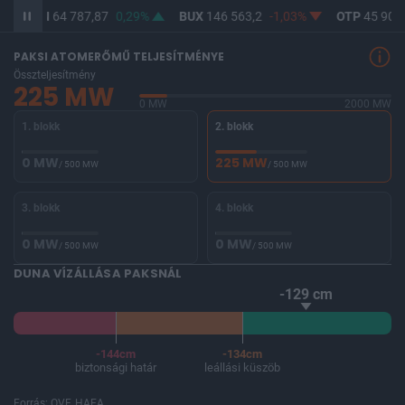
BITCOIN
64 787,87
0,29%
BUX
146 563,2
-1,03%
OTP
45 900
PAKSI ATOMERŐMŰ TELJESÍTMÉNYE
Összteljesítmény
225 MW
0 MW
2000 MW
1. blokk
2. blokk
0 MW
225 MW
/ 500 MW
/ 500 MW
3. blokk
4. blokk
0 MW
0 MW
/ 500 MW
/ 500 MW
DUNA VÍZÁLLÁSA PAKSNÁL
-129 cm
-144cm
-134cm
biztonsági határ
leállási küszöb
Forrás: OVF, HAEA