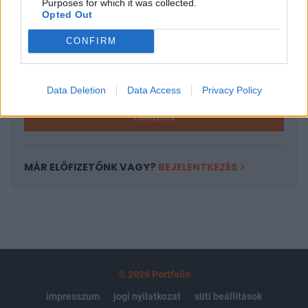
Purposes for which it was collected.
regisztrációhoz kötött.
Opted Out
Az előfizetés a következőket tartalmazza:
CONFIRM
Portfolio.hu teljes cikkarchívum
Kötéslisták: BÉT elmúlt 2 év napon belüli
kötéslistái
Data Deletion
Data Access
Privacy Policy
Előfizetés
MÁR ELŐFIZETŐNK VAGY?
BEJELENTKEZÉS
© 2026 Portfolio
impresszum
jogi nyilatkozat
süti beállítások