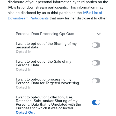
disclosure of your personal information by third parties on the
érnek az üzletágak, mint együtt - idézi a Wells
IAB’s list of downstream participants. This information may
Fargo elemzőinek véleményét a Bloomberg.
also be disclosed by us to third parties on the
IAB’s List of
Downstream Participants
that may further disclose it to other
Hasonló témákról is szó esik a Portfolio.hu hitelezési
third parties.
konferenciáján. Regisztráljon Ön is! Az olyan univerzális
Personal Data Processing Opt Outs
bankok részvényeivel, mint amilyen a Bank of America, a
Citigroup vagy a JP Morgan, a fókuszáltabb
I want to opt-out of the Sharing of my
personal data.
tevékenységgel rendelkező versenytársakhoz képest 25-
Opted In
30%-os diszkonttal kereskednek a befektetők - hívják fel a
figyelmet az elemzők. A "fókuszáltabbak" közé...
I want to opt-out of the Sale of my
Personal Data.
Opted In
KEDVES OLVASÓNK!
I want to opt-out of processing my
Personal Data for Targeted Advertising.
A keresett cikk a portfolio.hu hírarchívumához
Opted In
tartozik, melynek olvasása előfizetéses
I want to opt-out of Collection, Use,
regisztrációhoz kötött.
Retention, Sale, and/or Sharing of my
Personal Data that Is Unrelated with the
Purposes for which it was collected.
Az előfizetés a következőket tartalmazza:
Opted Out