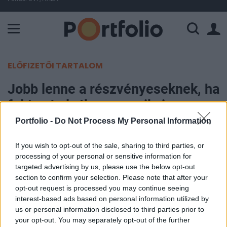
A Paksi Atomerőmű összteljesítménye 225 MW. A Duna vízállá
ELŐFIZETŐI TARTALOM
Jobb lenne a részvényeseknek, ha
feldarabolnák az amerikai
bankokat?
Portfolio -
Do Not Process My Personal Information
If you wish to opt-out of the sale, sharing to third parties, or
Portfolio
processing of your personal or sensitive information for
2013. április 12. 09:05
targeted advertising by us, please use the below opt-out
section to confirm your selection. Please note that after your
Amennyiben egyes amerikai bankok piaci
opt-out request is processed you may continue seeing
értékeltsége továbbra is alacsony marad, a banki
interest-based ads based on personal information utilized by
us or personal information disclosed to third parties prior to
konglomerátumok feldarabolását követelhetik
your opt-out. You may separately opt-out of the further
meg a részvényesek, külön-külön ugyanis többet