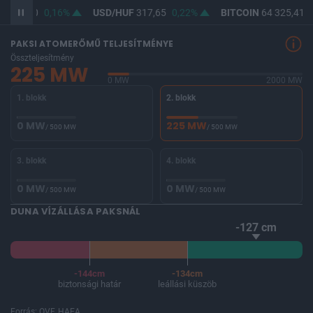
F
366,00
0,16%
USD/HUF
317,65
0,22%
BITCOIN
64 325,41
PAKSI ATOMERŐMŰ TELJESÍTMÉNYE
Összteljesítmény
225 MW
0 MW
2000 MW
1. blokk
2. blokk
0 MW
225 MW
/ 500 MW
/ 500 MW
3. blokk
4. blokk
0 MW
0 MW
/ 500 MW
/ 500 MW
DUNA VÍZÁLLÁSA PAKSNÁL
-127 cm
-144cm
-134cm
biztonsági határ
leállási küszöb
Forrás: OVF, HAEA