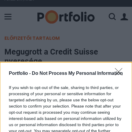
A Paksi Atomerőmű összteljesítménye 225 MW. A Duna vízállá
ELŐFIZETŐI TARTALOM
Megugrott a Credit Suisse
nyeresége
Portfolio -
Do Not Process My Personal Information
Portfolio
2013. április 24. 08:36
If you wish to opt-out of the sale, sharing to third parties, or
processing of your personal or sensitive information for
1,30 milliárd svájci frank nettó nyereséggel zárta
targeted advertising by us, please use the below opt-out
az év első negyedét a Credit Suisse, ami sokkal
section to confirm your selection. Please note that after your
opt-out request is processed you may continue seeing
jobb az egy évvel korábbinál és valamivel
interest-based ads based on personal information utilized by
felülmúlja a Bloomberg elemzői konszenzusában
us or personal information disclosed to third parties prior to
szereplő 1,27 milliárd frankot is. Svájc második
your opt-out. You may separately opt-out of the further