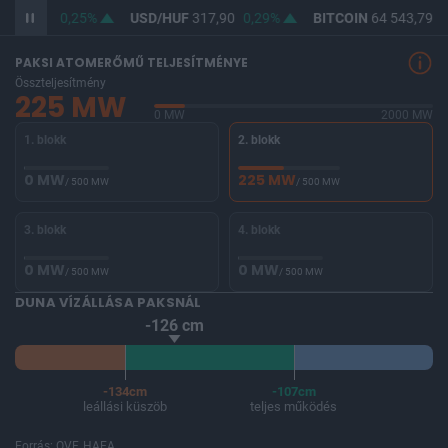
F
366,33
0,25%
USD/HUF
317,90
0,29%
BITCOIN
64 543,79
0
PAKSI ATOMERŐMŰ TELJESÍTMÉNYE
Összteljesítmény
225 MW
0 MW
2000 MW
1. blokk
2. blokk
0 MW
225 MW
/ 500 MW
/ 500 MW
3. blokk
4. blokk
0 MW
0 MW
/ 500 MW
/ 500 MW
DUNA VÍZÁLLÁSA PAKSNÁL
-126 cm
-134cm
-107cm
leállási küszöb
teljes működés
Forrás: OVF, HAEA