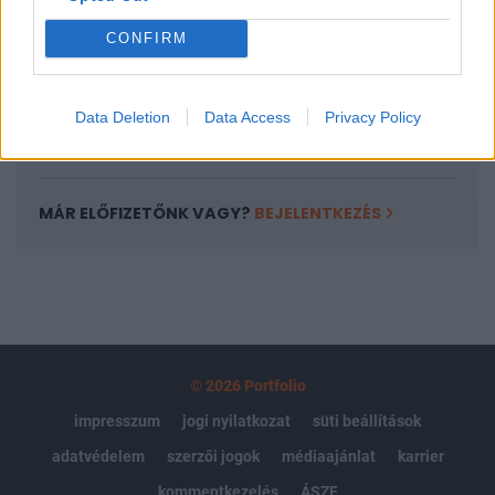
Portfolio.hu teljes cikkarchívum
CONFIRM
Kötéslisták: BÉT elmúlt 2 év napon belüli
kötéslistái
Data Deletion
Data Access
Privacy Policy
Előfizetés
MÁR ELŐFIZETŐNK VAGY?
BEJELENTKEZÉS
© 2026 Portfolio
impresszum
jogi nyilatkozat
süti beállítások
adatvédelem
szerzői jogok
médiaajánlat
karrier
kommentkezelés
ÁSZF