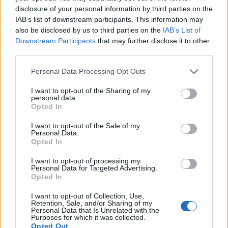
legnagyobb bankjánál a javulást az okozta, hogy a
disclosure of your personal information by third parties on the
IAB’s list of downstream participants. This information may
tavalyi egyszeri veszteségek nem ismétlődtek
also be disclosed by us to third parties on the
IAB’s List of
meg.
Downstream Participants
that may further disclose it to other
third parties.
Hasonló témákról is szó esik a Portfolio.hu május 8-ai
hitelezési konferenciáján. Regisztráljon Ön is! Egy évvel
Personal Data Processing Opt Outs
ezelőtt 44 millió frankot kerestek a bank tulajdonosai,
I want to opt-out of the Sharing of my
ezúttal azonban nem jelentkeztek az akkori, saját
personal data.
kötelezettségállományhoz kapcsolódó negatív
Opted In
átértékelődések és bónuszkifizetések, így sokkal jobb, 1,3
I want to opt-out of the Sale of my
milliárd frank lett a nettó eredmény. A...
Personal Data.
Opted In
I want to opt-out of processing my
KEDVES OLVASÓNK!
Personal Data for Targeted Advertising.
Opted In
A keresett cikk a portfolio.hu hírarchívumához
tartozik, melynek olvasása előfizetéses
I want to opt-out of Collection, Use,
Retention, Sale, and/or Sharing of my
regisztrációhoz kötött.
Personal Data that Is Unrelated with the
Purposes for which it was collected.
Az előfizetés a következőket tartalmazza:
Opted Out