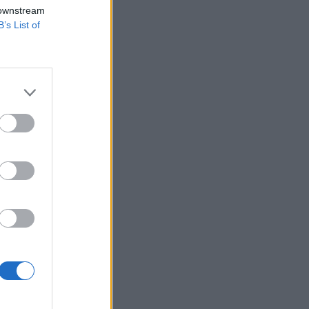
an helyezték el
 downstream
B’s List of
 nem volt példa,
azhatják majd ezt a
lított gyakorlatot
ó...
izetéses