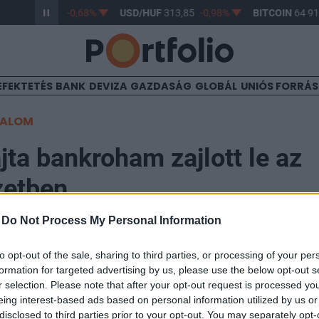
/HUF
362,94
-0,68%
USD/HUF
313,85
-0,98%
BITCOIN
64 914
EFEKTETÉS
BANK
DEVIZA
GAZDASÁG
GLOBÁL
UNIÓS FORRÁ
TALOM
jta bankroham zajlott le az
zetben
-
Do Not Process My Personal Information
to opt-out of the sale, sharing to third parties, or processing of your per
formation for targeted advertising by us, please use the below opt-out s
ágás mini-bankrohamot indított el áprilisban azokban 
r selection. Please note that after your opt-out request is processed y
szere gyengélkedik - írja a marketwatch.com. Az EKB
eing interest-based ads based on personal information utilized by us or
disclosed to third parties prior to your opt-out. You may separately opt-