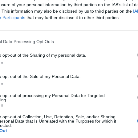
 betéteket jellemzően más uniós tagországok bankjaib
losure of your personal information by third parties on the IAB’s list of
. This information may also be disclosed by us to third parties on the
IA
Participants
that may further disclose it to other third parties.
mag miatt szükségessé vált betétvágásokra korábban Európában
elröppentek olyan hírek, miszerint bevett gyakorlatként alkalm
ó bankok feltőkésítésére. Az eredetileg csak egyedi esetnek beál
l Data Processing Opt Outs
ogy valóban használni fogják a jövőben is az unióban.Kapcsolód
o opt-out of the Sharing of my personal data.
In
ASÓNK!
a portfolio.hu hírarchívumához tartozik, melynek olvasása előf
o opt-out of the Sale of my Personal Data.
ötött.
In
övetkezőket tartalmazza:
to opt-out of processing my Personal Data for Targeted
ing.
 teljes cikkarchívum
In
 BÉT elmúlt 2 év napon belüli
o opt-out of Collection, Use, Retention, Sale, and/or Sharing
ersonal Data that Is Unrelated with the Purposes for which it
lected.
Out
Előfizetés