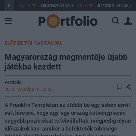
F
363,17
-0,61%
USD/HUF
314,20
-0,87%
BITCOIN
64 968,31
ELŐFIZETŐI TARTALOM
Magyarország megmentője újabb
játékba kezdett
Portfolio
2013. november 11. 11:28
A Franklin Templeton az utóbbi bő egy évben arról
vált híressé, hogy egy-egy ország kötvénypiacán
nagyobb pozíciókat is felvállaltak, mégpedig olyan
időszakokban, amikor a befektetők többsége