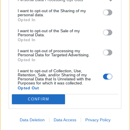
KEDVES OLVASÓNK!
I want to opt-out of the Sharing of my
personal data.
Opted In
A keresett cikk a portfolio.hu hírarchívumához
tartozik, melynek olvasása előfizetéses
I want to opt-out of the Sale of my
Personal Data.
regisztrációhoz kötött.
Opted In
Az előfizetés a következőket tartalmazza:
I want to opt-out of processing my
Portfolio.hu teljes cikkarchívum
Personal Data for Targeted Advertising.
Opted In
Kötéslisták: BÉT elmúlt 2 év napon belüli
kötéslistái
I want to opt-out of Collection, Use,
Retention, Sale, and/or Sharing of my
Personal Data that Is Unrelated with the
Purposes for which it was collected.
Előfizetés
Opted Out
CONFIRM
MÁR ELŐFIZETŐNK VAGY?
BEJELENTKEZÉS
Data Deletion
Data Access
Privacy Policy