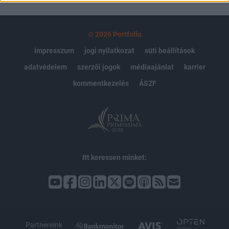
© 2026 Portfolio
impresszum
jogi nyilatkozat
süti beállítások
adatvédelem
szerzői jogok
médiaajánlat
karrier
kommentkezelés
ÁSZF
Itt keressen minket:
Partnereink