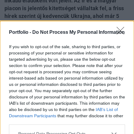
inkább eladóként volt jelen. Az ír és a magyar
piacon is jelentős kitettséget vállaltak fel, a friss
hírek szerint új kedvencük Ukrajna, ahol már 5
milliárd dolláros pakettet építettek fel, amely a
devizás kötvényállomány ötöde. Szakértők szerint
Portfolio -
Do Not Process My Personal Information
az alapkezelő most óriási kockázatot vállal, az
If you wish to opt-out of the sale, sharing to third parties, or
ukrán gazdaság szenved, többek szerint csak idő
processing of your personal or sensitive information for
kérdése, és külső segítséget kell igénybe venniük
targeted advertising by us, please use the below opt-out
- írja a Financial Times.
section to confirm your selection. Please note that after your
opt-out request is processed you may continue seeing
Amerika egyik legnagyobb alapkezelője, a Franklin
interest-based ads based on personal information utilized by
Templeton sokak számára ismerős lehet, ugyanis a
us or personal information disclosed to third parties prior to
sztármenedzserük, Michael Hasenstab a magyar
your opt-out. You may separately opt-out of the further
disclosure of your personal information by third parties on the
kötvénypiacon a legnagyobb szereplőnek számít, több
IAB’s list of downstream participants. This information may
alapjukban összességében a magyar adósság tizedét
also be disclosed by us to third parties on the
IAB’s List of
tartják. A portfólió-menedzser többször azt hangoztatta,
Downstream Participants
that may further disclose it to other
hogy azokat a piacokat szereti, amelyeket más nem, hiszen
third parties.
nagy nyereség megszerzésének...
Personal Data Processing Opt Outs