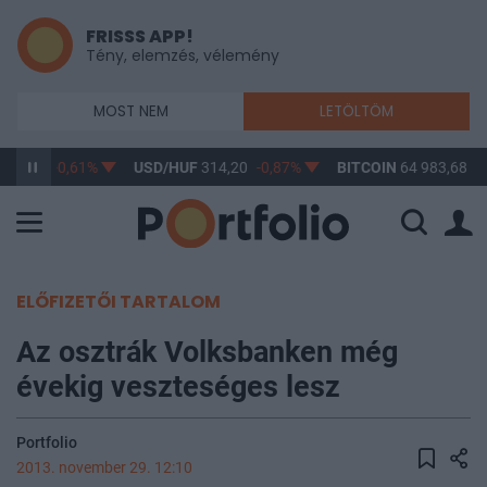
FRISSS APP!
Tény, elemzés, vélemény
MOST NEM
LETÖLTÖM
363,17
-0,61%
USD/HUF
314,20
-0,87%
BITCOIN
64 983,68
1
ELŐFIZETŐI TARTALOM
Az osztrák Volksbanken még
évekig veszteséges lesz
Portfolio
2013. november 29. 12:10