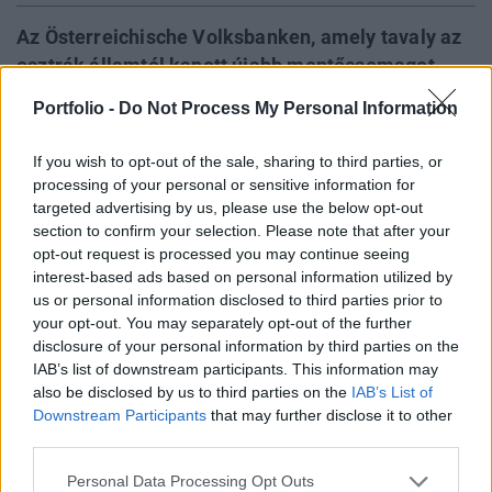
Az Österreichische Volksbanken, amely tavaly az
osztrák államtól kapott újabb mentőcsomagot,
közölte, hogy a problémás eszközeinek leépítése
Portfolio -
Do Not Process My Personal Information
miatt legalább 2016-ig veszteséges lesz - írja a
Bloomberg hírügynökség. Csoportszinten pedig
If you wish to opt-out of the sale, sharing to third parties, or
idén is jelentősen veszteséges lesz a bank, amely
processing of your personal or sensitive information for
az egykori magyar Volksbank, ma már Sberbank
targeted advertising by us, please use the below opt-out
section to confirm your selection. Please note that after your
anyabankja volt korábban.
opt-out request is processed you may continue seeing
interest-based ads based on personal information utilized by
"A középtávú stratégiánk kialakítása közben nyilvánvaló
us or personal information disclosed to third parties prior to
vált számunkra, hogy a nem konszolidált eredményünk az
your opt-out. You may separately opt-out of the further
2015-ös üzleti év végéig negatív lesz" - közölte tegnap az
disclosure of your personal information by third parties on the
Österreichische Volksbanken. A bank idén csoportszinten is
IAB’s list of downstream participants. This information may
jelentősen veszteséges lesz - tették hozzá. Az idei harmadik
also be disclosed by us to third parties on the
IAB’s List of
Downstream Participants
that may further disclose it to other
negyedévre vonatkozó kumulált eredménye a banknak -67
third parties.
millió euró lett, amelyet...
Personal Data Processing Opt Outs