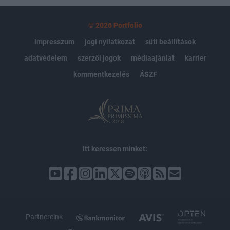
© 2026 Portfolio
impresszum
jogi nyilatkozat
süti beállítások
adatvédelem
szerzői jogok
médiaajánlat
karrier
kommentkezelés
ÁSZF
Itt keressen minket:
Partnereink