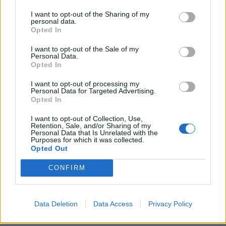
KEDVES OLVASÓNK!
I want to opt-out of the Sharing of my
personal data.
A keresett cikk a portfolio.hu hírarchívumához
Opted In
tartozik, melynek olvasása előfizetéses
I want to opt-out of the Sale of my
regisztrációhoz kötött.
Personal Data.
Opted In
Az előfizetés a következőket tartalmazza:
I want to opt-out of processing my
Portfolio.hu teljes cikkarchívum
Personal Data for Targeted Advertising.
Kötéslisták: BÉT elmúlt 2 év napon belüli
Opted In
kötéslistái
I want to opt-out of Collection, Use,
Retention, Sale, and/or Sharing of my
Personal Data that Is Unrelated with the
Előfizetés
Purposes for which it was collected.
Opted Out
CONFIRM
MÁR ELŐFIZETŐNK VAGY?
BEJELENTKEZÉS
Data Deletion
Data Access
Privacy Policy