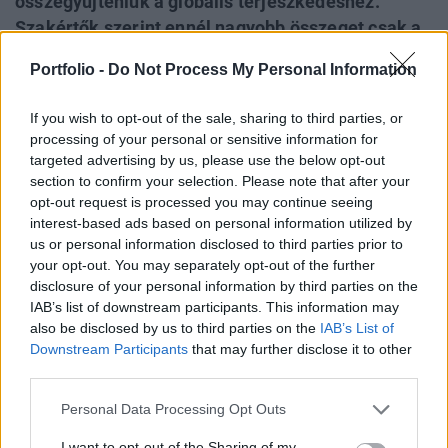
összegyűjteniük a globális terjeszkedéshez.
Szakértők szerint ennél nagyobb összeget csak a
Facebook tudott megszerezni a tőzsdére lépés
Portfolio -
Do Not Process My Personal Information
előtt, a társaság pedig már most 18,2 milliárd
dollárt ér. A pénzt alapkezelők és a kockázati
If you wish to opt-out of the sale, sharing to third parties, or
tőkések adták össze, a Reuters által megkérdezett
processing of your personal or sensitive information for
elemzők nagyon optimisták a jövőt illetően.
targeted advertising by us, please use the below opt-out
section to confirm your selection. Please note that after your
Mindössze négy éves a szilícium-völgyi Uber startup, a
opt-out request is processed you may continue seeing
interest-based ads based on personal information utilized by
befektetők azonban megvesznek a cégért, amit mi sem
us or personal information disclosed to third parties prior to
mutat jobban, mint hogy 1,2 milliárd dollárnyi friss tőkét
your opt-out. You may separately opt-out of the further
sikerült összegyűjteniük alapkezelőktől és kockázatitőke-
disclosure of your personal information by third parties on the
befektetőktől. A gyorsan növekvő társaságot a bevont
IAB’s list of downstream participants. This information may
forrás alapján 18,2 milliárd dollárosra értékelik, amellyel
also be disclosed by us to third parties on the
IAB’s List of
jelenleg az egyik legértékesebb...
Downstream Participants
that may further disclose it to other
third parties.
KEDVES OLVASÓNK!
Personal Data Processing Opt Outs
A keresett cikk a portfolio.hu hírarchívumához
I want to opt-out of the Sharing of my