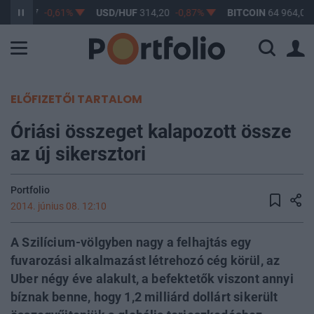
F
363,17
-0,61%
USD/HUF
314,20
-0,87%
BITCOIN
64 964,07
ELŐFIZETŐI TARTALOM
Óriási összeget kalapozott össze
az új sikersztori
Portfolio
2014. június 08. 12:10
A Szilícium-völgyben nagy a felhajtás egy
fuvarozási alkalmazást létrehozó cég körül, az
Uber négy éve alakult, a befektetők viszont annyi
bíznak benne, hogy 1,2 milliárd dollárt sikerült