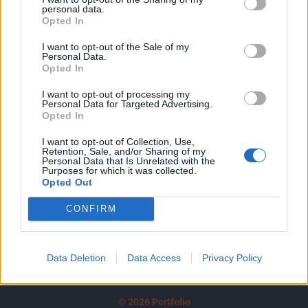
personal data.
tartozik, melynek olvasása előfizetéses
Opted In
regisztrációhoz kötött.
I want to opt-out of the Sale of my
Personal Data.
Az előfizetés a következőket tartalmazza:
Opted In
Portfolio.hu teljes cikkarchívum
Kötéslisták: BÉT elmúlt 2 év napon belüli
I want to opt-out of processing my
Personal Data for Targeted Advertising.
kötéslistái
Opted In
I want to opt-out of Collection, Use,
Előfizetés
Retention, Sale, and/or Sharing of my
Personal Data that Is Unrelated with the
Purposes for which it was collected.
Opted Out
MÁR ELŐFIZETŐNK VAGY?
BEJELENTKEZÉS
CONFIRM
Data Deletion
Data Access
Privacy Policy
© 2026 Portfolio