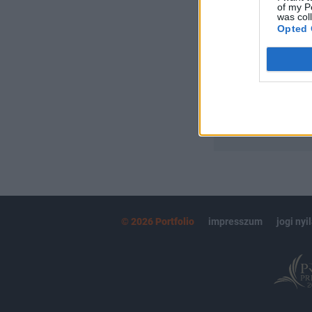
of my P
Portfolio.hu
was col
Kötéslisták:
Opted 
kötéslistái
MÁR ELŐFIZETŐ
© 2026 Portfolio
impresszum
jogi nyi