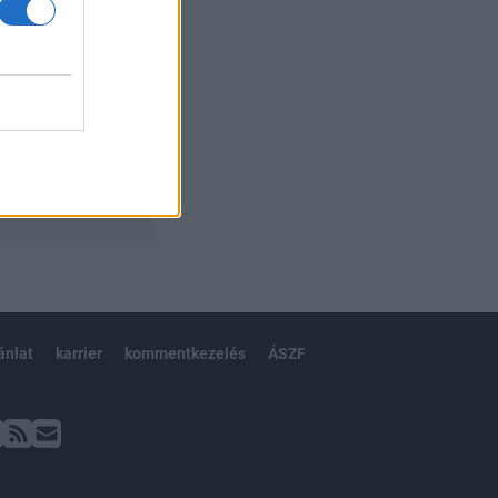
ánlat
karrier
kommentkezelés
ÁSZF