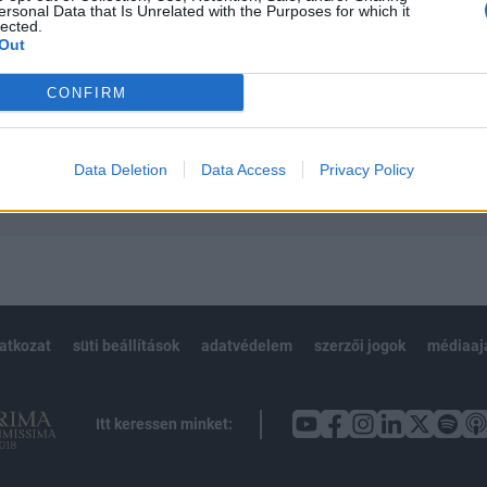
ersonal Data that Is Unrelated with the Purposes for which it
 teljes cikkarchívum
lected.
 BÉT elmúlt 2 év napon belüli
Out
CONFIRM
Előfizetés
Data Deletion
Data Access
Privacy Policy
NK VAGY?
BEJELENTKEZÉS
latkozat
süti beállítások
adatvédelem
szerzői jogok
médiaaj
Itt keressen minket: