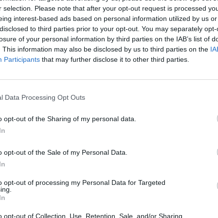
állalati és Befektetési Banki Igazgatósági Területért f
r selection. Please note that after your opt-out request is processed y
lyettese. A szakember szerint a növekedési hitelpro
eing interest-based ads based on personal information utilized by us or
emes lenne elgondolkodni a kedvezményes közraktári 
disclosed to third parties prior to your opt-out. You may separately opt-
ementzey rámutat: a tranzakciós illeték miatt néhán
losure of your personal information by third parties on the IAB’s list of
. This information may also be disclosed by us to third parties on the
IA
at elvitte a forgalmát külföldre, elsősorban Ausztria 
Participants
that may further disclose it to other third parties.
konszolidáció után az önkormányzatok körében tovább
026Szeptember 23-án lesz a Portfolio Future of Finance 2026 ko
l Data Processing Opt Outs
pénzügyek jövője, érdemes eljönni.Információ és jelentkezésPortf
o opt-out of the Sharing of my personal data.
ek ki a bankok olyan kevés vállalati hitelt az MNB adatai szerin
In
jusi adatok sem sokkal jobbak. Hogy látja, mi ennek az oka? Kem
o opt-out of the Sale of my Personal Data.
ASÓNK!
In
a portfolio.hu hírarchívumához tartozik, melynek olvasása előf
to opt-out of processing my Personal Data for Targeted
ing.
ötött.
In
övetkezőket tartalmazza:
o opt-out of Collection, Use, Retention, Sale, and/or Sharing