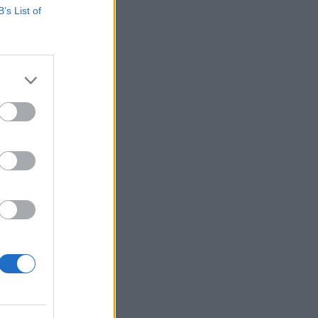
B’s List of
ételt és 1,048
3,8%-kal meghaladja az
mű elemzői
izetéses