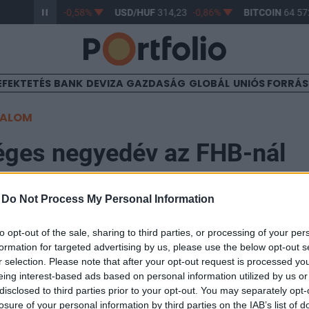
/HUF
363,31
-0,58%
USD/HUF
314,23
-0,86%
BITCOIN
64 572
EFEKTETÉS
BANK
DEVIZA
GAZDASÁG
GLOBÁL
UNIÓS FORRÁ
TALOM
éges negyedév az FHB-nál
-
Do Not Process My Personal Information
8:03
to opt-out of the sale, sharing to third parties, or processing of your per
 közzétette második negyedéves gyorsjelentését az F
formation for targeted advertising by us, please use the below opt-out s
t a társaság 3,554 milliárd forintos adózott veszteséget
r selection. Please note that after your opt-out request is processed y
eing interest-based ads based on personal information utilized by us or
sz az elemzők által vártnál. A devizahiteles árfolya
disclosed to third parties prior to your opt-out. You may separately opt-
 milliárd forintos céltartalék nélkül nyereséges lett vol
losure of your personal information by third parties on the IAB’s list of