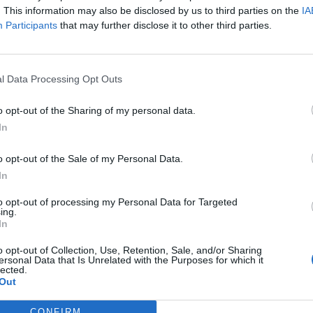
. This information may also be disclosed by us to third parties on the
IA
 a második negyedévben 5,062 milliárd forintos nettó kamatbev
Participants
that may further disclose it to other third parties.
tó díj- és jutalékbevételt ért el. Előbbi 15,1%-kal, utóbbi pedig 
szakának értékét, azonban a Portfolio által összeállított kétele
ettő elmarad. A bank hitelezési veszteségei viszont...
l Data Processing Opt Outs
o opt-out of the Sharing of my personal data.
ASÓNK!
In
a portfolio.hu hírarchívumához tartozik, melynek olvasása előf
ötött.
o opt-out of the Sale of my Personal Data.
In
övetkezőket tartalmazza:
 teljes cikkarchívum
to opt-out of processing my Personal Data for Targeted
ing.
 BÉT elmúlt 2 év napon belüli
In
o opt-out of Collection, Use, Retention, Sale, and/or Sharing
ersonal Data that Is Unrelated with the Purposes for which it
lected.
Előfizetés
Out
CONFIRM