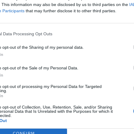
. This information may also be disclosed by us to third parties on the
IA
ne és a Valor Capital múlt héten alá is írta a tőkeemelésről szó
Participants
that may further disclose it to other third parties.
lió forintot helyez ki az ígéretes vállalkozásba. A Mobilengine 
ly a nagyvállalatok komplex mobil munkafolyamat megoldását seg
ogy gyorsan lehet okostelefonon futó alkalmazást és háttérszolgá
l Data Processing Opt Outs
o opt-out of the Sharing of my personal data.
ASÓNK!
In
a portfolio.hu hírarchívumához tartozik, melynek olvasása előf
ötött.
o opt-out of the Sale of my Personal Data.
In
övetkezőket tartalmazza:
 teljes cikkarchívum
to opt-out of processing my Personal Data for Targeted
ing.
 BÉT elmúlt 2 év napon belüli
In
o opt-out of Collection, Use, Retention, Sale, and/or Sharing
ersonal Data that Is Unrelated with the Purposes for which it
lected.
Előfizetés
Out
CONFIRM