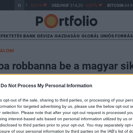
R/HUF
363,17
-0,61%
USD/HUF
314,20
-0,87%
BITCOIN
64 93
EFEKTETÉS
BANK
DEVIZA
GAZDASÁG
GLOBÁL
UNIÓS FORRÁ
TALOM
a robbanna be a magyar sik
-
Do Not Process My Personal Information
0:33
to opt-out of the sale, sharing to third parties, or processing of your per
lá a tőkeemelésről szóló szerződést a Mobilengine és a
formation for targeted advertising by us, please use the below opt-out s
orint már meg is érkezett a Mobilengine számlájára. A 
r selection. Please note that after your opt-out request is processed y
eing interest-based ads based on personal information utilized by us or
át a 740 millió forintot, amit az amerikai piac meghód
disclosed to third parties prior to your opt-out. You may separately opt-
jd fel - áll a társaság közleményében.
losure of your personal information by third parties on the IAB’s list of