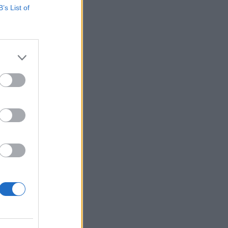
B’s List of
ló szerződést, a
olyan platformot
íti. Az innovatív
ltatást...
izetéses