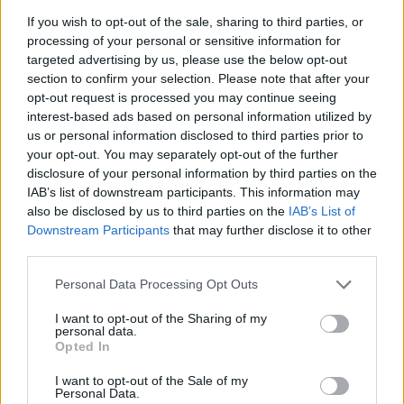
Portfolio Export 2014Hasonló témák is terítékre kerülnek
If you wish to opt-out of the sale, sharing to third parties, or
Export 2014 konferenciánkon, jelentkezzen Ön
processing of your personal or sensitive information for
is!Információ és jelentkezés Puskás András hangsúlyozta,
targeted advertising by us, please use the below opt-out
hogy Fejér megye tőkevonzó képessége magas, a térségbe
section to confirm your selection. Please note that after your
opt-out request is processed you may continue seeing
érkező befektetett tőke többszöröse az országos átlagnak.
interest-based ads based on personal information utilized by
Székesfehérváron az exportképes kkv-k száma is magas,
us or personal information disclosed to third parties prior to
az Exim pedig elsősorban számukra kíván...
your opt-out. You may separately opt-out of the further
disclosure of your personal information by third parties on the
IAB’s list of downstream participants. This information may
KEDVES OLVASÓNK!
also be disclosed by us to third parties on the
IAB’s List of
Downstream Participants
that may further disclose it to other
A keresett cikk a portfolio.hu hírarchívumához
third parties.
tartozik, melynek olvasása előfizetéses
regisztrációhoz kötött.
Personal Data Processing Opt Outs
Az előfizetés a következőket tartalmazza:
I want to opt-out of the Sharing of my
personal data.
Portfolio.hu teljes cikkarchívum
Opted In
Kötéslisták: BÉT elmúlt 2 év napon belüli
kötéslistái
I want to opt-out of the Sale of my
Personal Data.