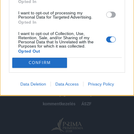
Opted In
Előfizetés
I want to opt-out of processing my
Personal Data for Targeted Advertising.
Opted In
MÁR ELŐFIZETŐNK VAGY?
BEJELENTKEZÉS
I want to opt-out of Collection, Use,
Retention, Sale, and/or Sharing of my
Personal Data that Is Unrelated with the
Purposes for which it was collected.
Opted Out
CONFIRM
© 2026 Portfolio
Data Deletion
Data Access
Privacy Policy
impresszum
jogi nyilatkozat
süti beállítások
adatvédelem
szerzői jogok
médiaajánlat
karrier
kommentkezelés
ÁSZF