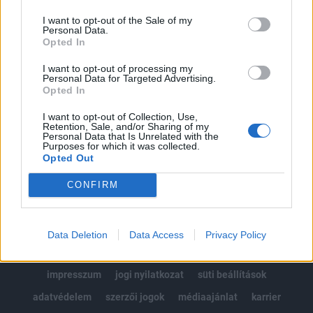
Az előfizetés a következőket tartalmazza:
I want to opt-out of the Sale of my
Portfolio.hu teljes cikkarchívum
Personal Data.
Kötéslisták: BÉT elmúlt 2 év napon belüli
Opted In
kötéslistái
I want to opt-out of processing my
Personal Data for Targeted Advertising.
Opted In
Előfizetés
I want to opt-out of Collection, Use,
Retention, Sale, and/or Sharing of my
Personal Data that Is Unrelated with the
MÁR ELŐFIZETŐNK VAGY?
BEJELENTKEZÉS
Purposes for which it was collected.
Opted Out
CONFIRM
Data Deletion
Data Access
Privacy Policy
© 2026 Portfolio
impresszum
jogi nyilatkozat
süti beállítások
adatvédelem
szerzői jogok
médiaajánlat
karrier