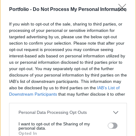
szerint jelenleg 115 ezer. Rendezetlen az eddig 10
ezer családon segítő Nemzeti Eszközkezelő sorsa
Portfolio -
Do Not Process My Personal Information
is: ingatlanvásárlási mandátuma év végén szintén
lejár.
If you wish to opt-out of the sale, sharing to third parties, or
processing of your personal or sensitive information for
targeted advertising by us, please use the below opt-out
115 ezer olyan lakás van Magyarországon, amely 90
section to confirm your selection. Please note that after your
napon túli késedelemben lévő adós tulajdona, és a bank
opt-out request is processed you may continue seeing
elvileg szabadon rendelkezhet felette - derült ki az MNB
interest-based ads based on personal information utilized by
friss adataiból. 2011 óta kvótarendszer szabályozza ezek
us or personal information disclosed to third parties prior to
kényszerértékesítését, de a bankok még ezt a keretszámot
your opt-out. You may separately opt-out of the further
sem használják ki.A bankok tehát inkább nem bántják
disclosure of your personal information by third parties on the
ezeket az ingatlanokat, ami egyszerre több okra...
IAB’s list of downstream participants. This information may
also be disclosed by us to third parties on the
IAB’s List of
Downstream Participants
that may further disclose it to other
KEDVES OLVASÓNK!
third parties.
A keresett cikk a portfolio.hu hírarchívumához
Personal Data Processing Opt Outs
tartozik, melynek olvasása előfizetéses
I want to opt-out of the Sharing of my
regisztrációhoz kötött.
personal data.
Opted In