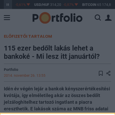
F
363,17
-0,61%
USD/HUF
314,20
-0,87%
BITCOIN
65 174,81
ELŐFIZETŐI TARTALOM
115 ezer bedőlt lakás lehet a
bankoké - Mi lesz itt januártól?
Portfolio
2014. november 26. 13:55
Idén év végén lejár a bankok kényszerértékesítési
kvótája, így elméletileg akár az összes bedőlt
jelzáloghitelhez tartozó ingatlant a piacra
ereszthetik. E lakások száma az MNB friss adatai