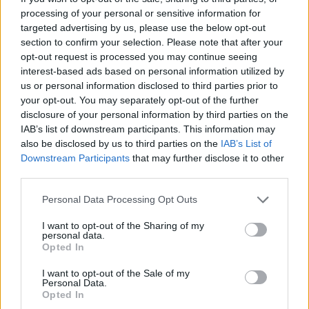
2014. december 05. 17:50
processing of your personal or sensitive information for
targeted advertising by us, please use the below opt-out
Munkahelyek létrehozása, felelős hitelezés, javuló
section to confirm your selection. Please note that after your
ügyfélkiszolgálás és banki stabilitás - ezek köré a
opt-out request is processed you may continue seeing
interest-based ads based on personal information utilized by
témák köré épül a K&H szakmai évzáró
us or personal information disclosed to third parties prior to
programja. Németh Dávid, a K&H vezető
your opt-out. You may separately opt-out of the further
közgazdásza többek között arról beszélt, hogy
disclosure of your personal information by third parties on the
mely tényezők jelentik ma a világon a legnagyobb
IAB’s list of downstream participants. This information may
also be disclosed by us to third parties on the
IAB’s List of
problémákat vállalati és lakossági oldalon. Dr.
Downstream Participants
that may further disclose it to other
Bába Ágnes, a K&H lakossági üzletágért felelős
third parties.
vezérigazgató-helyettese pedig előadásában
kiemelte, hogy egyre erősebb fenyegetést
Personal Data Processing Opt Outs
jelentenek a bankok számára az állampapírok és
I want to opt-out of the Sharing of my
a befektetési alapok a megtakarításokért indított
personal data.
Opted In
versenyben.
I want to opt-out of the Sale of my
Németh Dávid előadásában az alábbi témákat érintette:
Personal Data.
Opted In
Ma egy World Bank tanulmány szerint a kis -és