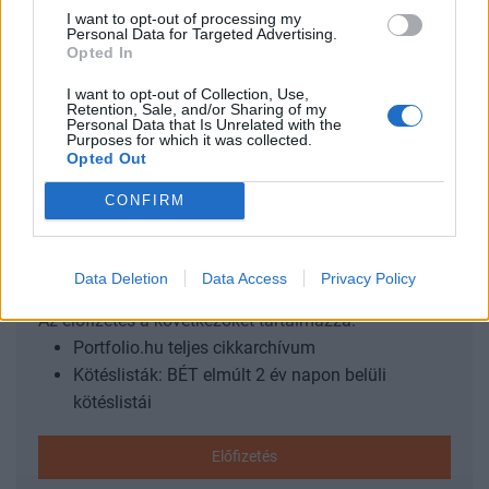
középvállalatok számára a legnagyobb kihívást a
I want to opt-out of processing my
Personal Data for Targeted Advertising.
finanszírozáshoz való hozzáférés jelenti, míg a
Opted In
nagyvállalatoknál a legnagyobb problémát az energiához
való hozzáférés nehézsége adja. Amennyiben jövedelem
I want to opt-out of Collection, Use,
Retention, Sale, and/or Sharing of my
(GNI) alapján rangsoroljunk a legnagyobb problémákat...
Personal Data that Is Unrelated with the
Purposes for which it was collected.
Opted Out
KEDVES OLVASÓNK!
CONFIRM
A keresett cikk a portfolio.hu hírarchívumához
tartozik, melynek olvasása előfizetéses
Data Deletion
Data Access
Privacy Policy
regisztrációhoz kötött.
Az előfizetés a következőket tartalmazza:
Portfolio.hu teljes cikkarchívum
Kötéslisták: BÉT elmúlt 2 év napon belüli
kötéslistái
Előfizetés