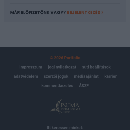
MÁR ELŐFIZETŐNK VAGY?
BEJELENTKEZÉS
© 2026 Portfolio
impresszum
jogi nyilatkozat
süti beállítások
adatvédelem
szerzői jogok
médiaajánlat
karrier
kommentkezelés
ÁSZF
Itt keressen minket: