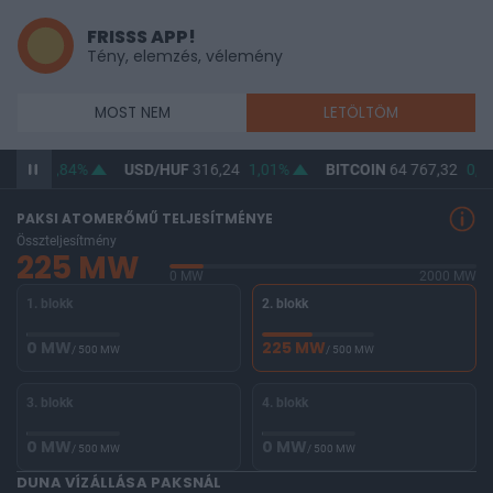
FRISSS APP!
Tény, elemzés, vélemény
MOST NEM
LETÖLTÖM
64,77
0,84%
USD/HUF
316,24
1,01%
BITCOIN
64 767,32
0,26
PAKSI ATOMERŐMŰ TELJESÍTMÉNYE
Összteljesítmény
225 MW
0 MW
2000 MW
1. blokk
2. blokk
0 MW
225 MW
/ 500 MW
/ 500 MW
3. blokk
4. blokk
0 MW
0 MW
/ 500 MW
/ 500 MW
DUNA VÍZÁLLÁSA PAKSNÁL