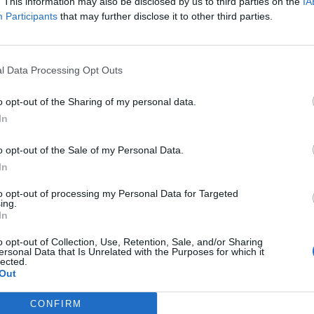
nformációját korábbi értesülések is alátámasztják. Idén lejár a 
. This information may also be disclosed by us to third parties on the
IA
Participants
that may further disclose it to other third parties.
 stratégiai terve, és a bank tisztségviselői szerint folyamatban
y belső banki levélben Anshu Jain és Jürgen Fitschen társvezéri
k dolgozóit, hogy "szorgalmasan" dolgoznak...
l Data Processing Opt Outs
ASÓNK!
o opt-out of the Sharing of my personal data.
In
a portfolio.hu hírarchívumához tartozik, melynek olvasása előf
ötött.
o opt-out of the Sale of my Personal Data.
övetkezőket tartalmazza:
In
 teljes cikkarchívum
to opt-out of processing my Personal Data for Targeted
 BÉT elmúlt 2 év napon belüli
ing.
In
o opt-out of Collection, Use, Retention, Sale, and/or Sharing
ersonal Data that Is Unrelated with the Purposes for which it
Előfizetés
lected.
Out
NK VAGY?
BEJELENTKEZÉS
CONFIRM