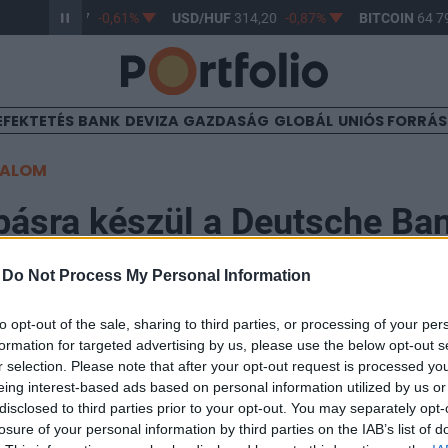
R/HUF
363,17
-0,61%
USD/HUF
314,20
-0,87%
BITCOIN
64 79
EFEKTETÉS
BANK
DEVIZA
GAZDASÁG
GLOBÁL
UNIÓS FORRÁ
TALOM
ásra készül a Deutsche Ba
-
Do Not Process My Personal Information
to opt-out of the sale, sharing to third parties, or processing of your per
formation for targeted advertising by us, please use the below opt-out s
i nyilvánosságra hozni a Deutsche Bank újabb stratégi
r selection. Please note that after your opt-out request is processed y
ak eredményeit, amelyek a Postbank nevű lakossági é
eing interest-based ads based on personal information utilized by us or
lmazhatja - írja a The Wall Street Journal.
disclosed to third parties prior to your opt-out. You may separately opt-
losure of your personal information by third parties on the IAB’s list of