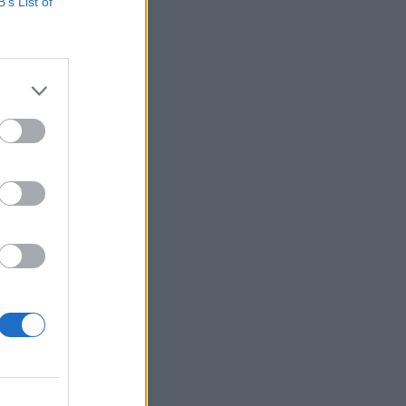
Deutsche Bank 2015+
B’s List of
 van a stratégia
gazgatók arról
izetéses