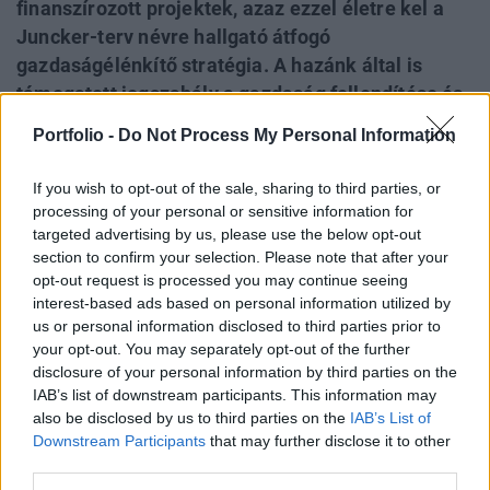
finanszírozott projektek, azaz ezzel életre kel a
Juncker-terv névre hallgató átfogó
gazdaságélénkítő stratégia. A hazánk által is
támogatott jogszabály a gazdaság fellendítése és
a növekedés beindítása érdekében uniós
Portfolio -
Do Not Process My Personal Information
garanciát biztosítana a kockázatosabb
hitelkihelyezések esetén. Varga Mihály szerint
If you wish to opt-out of the sale, sharing to third parties, or
további lépések szükségesek az európai országok
processing of your personal or sensitive information for
targeted advertising by us, please use the below opt-out
versenyképességének javítására - közölte az
section to confirm your selection. Please note that after your
NGM.
opt-out request is processed you may continue seeing
interest-based ads based on personal information utilized by
Kecskemét - Merre tovább hazai kkv-k? - Versenyképesség
us or personal information disclosed to third parties prior to
2026-banMerre tovább hazai kkv-k? - Versenyképesség
your opt-out. You may separately opt-out of the further
2026-ban! Jön a Portfolio félnapos, üzleti vidéki
disclosure of your personal information by third parties on the
rendezvénysorozata, ami naprakész gazdasági és
IAB’s list of downstream participants. This information may
pénzügyi helyzetképpel segíti a helyi kkv-szektort.
also be disclosed by us to third parties on the
IAB’s List of
Downstream Participants
that may further disclose it to other
Szeptemberben Szegeden és Kecskeméten
third parties.
találkozunk!Információ és jelentkezésÚjfajta eszközzel