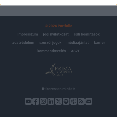
© 2026 Portfolio
impresszum
jogi nyilatkozat
süti beállítások
adatvédelem
szerzői jogok
médiaajánlat
karrier
kommentkezelés
ÁSZF
Itt keressen minket: