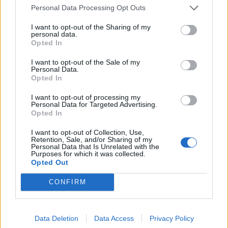
bővül az Európai Beruházási...
Personal Data Processing Opt Outs
I want to opt-out of the Sharing of my
personal data.
KEDVES OLVASÓNK!
Opted In
A keresett cikk a portfolio.hu hírarchívumához
I want to opt-out of the Sale of my
tartozik, melynek olvasása előfizetéses
Personal Data.
Opted In
regisztrációhoz kötött.
I want to opt-out of processing my
Az előfizetés a következőket tartalmazza:
Personal Data for Targeted Advertising.
Portfolio.hu teljes cikkarchívum
Opted In
Kötéslisták: BÉT elmúlt 2 év napon belüli
I want to opt-out of Collection, Use,
kötéslistái
Retention, Sale, and/or Sharing of my
Personal Data that Is Unrelated with the
Purposes for which it was collected.
Előfizetés
Opted Out
CONFIRM
MÁR ELŐFIZETŐNK VAGY?
BEJELENTKEZÉS
Data Deletion
Data Access
Privacy Policy