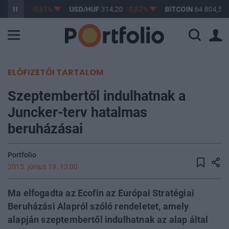
F
363,17
-0,61%
USD/HUF
314,20
-0,87%
BITCOIN
64 804,52
ELŐFIZETŐI TARTALOM
Szeptembertől indulhatnak a
Juncker-terv hatalmas
beruházásai
Portfolio
2015. június 19. 13:00
Ma elfogadta az Ecofin az Európai Stratégiai
Beruházási Alapról szóló rendeletet, amely
alapján szeptembertől indulhatnak az alap által