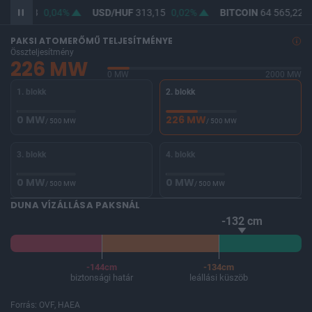
F
361,88
0,04%
USD/HUF
313,15
0,02%
BITCOIN
64 565,22
-
PAKSI ATOMERŐMŰ TELJESÍTMÉNYE
Összteljesítmény
226 MW
0 MW
2000 MW
1. blokk
2. blokk
0 MW
226 MW
/ 500 MW
/ 500 MW
3. blokk
4. blokk
0 MW
0 MW
/ 500 MW
/ 500 MW
DUNA VÍZÁLLÁSA PAKSNÁL
-132 cm
-144cm
-134cm
biztonsági határ
leállási küszöb
Forrás: OVF, HAEA