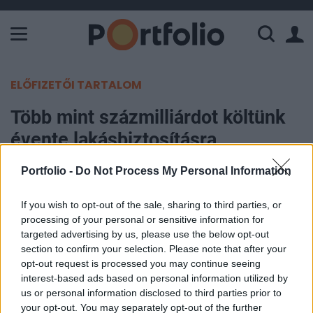
A Paksi Atomerőmű összteljesítménye 226 MW. A Duna vízállá
ELŐFIZETŐI TARTALOM
Több mint százmilliárdot költünk
évente lakásbiztosításra
Portfolio -
Do Not Process My Personal Information
MTI
2015. június 30. 12:42
If you wish to opt-out of the sale, sharing to third parties, or
processing of your personal or sensitive information for
A villámcsapások okozta elsődleges károk száma
targeted advertising by us, please use the below opt-out
évi 23 ezer, ezekre 1 milliárd 670 millió, míg a 29
section to confirm your selection. Please note that after your
ezer másodlagos kárra 2,3 milliárd forintot
opt-out request is processed you may continue seeing
interest-based ads based on personal information utilized by
fizettek ki tavaly a biztosítók, a károk több mint
us or personal information disclosed to third parties prior to
fele júniusban és júliusban keletkezik - mondta
your opt-out. You may separately opt-out of the further