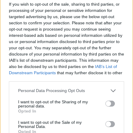
If you wish to opt-out of the sale, sharing to third parties, or
Blankfein New Yorkban fog kemoterápián részt venni.
processing of your personal or sensitive information for
Blankfein a Goldman Sachs weboldalán azt közölte, hogy
targeted advertising by us, please use the below opt-out
az orvosok teljes felépülést várnak tőle, mivel a limfóma
section to confirm your selection. Please note that after your
egy könnyen gyógyítható változatát kapta el. A néhány
opt-out request is processed you may continue seeing
hónapig tartó kezelés közben vezérigazgatói teendőit teljes
interest-based ads based on personal information utilized by
mértékben el fogja tudni látni, viszont...
us or personal information disclosed to third parties prior to
your opt-out. You may separately opt-out of the further
disclosure of your personal information by third parties on the
KEDVES OLVASÓNK!
IAB’s list of downstream participants. This information may
also be disclosed by us to third parties on the
IAB’s List of
A keresett cikk a portfolio.hu hírarchívumához
Downstream Participants
that may further disclose it to other
tartozik, melynek olvasása előfizetéses
third parties.
regisztrációhoz kötött.
Personal Data Processing Opt Outs
Az előfizetés a következőket tartalmazza:
I want to opt-out of the Sharing of my
Portfolio.hu teljes cikkarchívum
personal data.
Opted In
Kötéslisták: BÉT elmúlt 2 év napon belüli
kötéslistái
I want to opt-out of the Sale of my
Personal Data.
Opted In