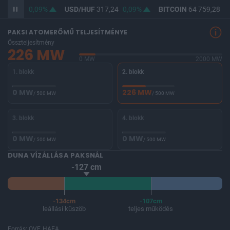
365,72
0,09%
USD/HUF
317,24
0,09%
BITCOIN
64 759,28
0,
PAKSI ATOMERŐMŰ TELJESÍTMÉNYE
Összteljesítmény
226 MW
0 MW
2000 MW
1. blokk
2. blokk
0 MW
226 MW
/ 500 MW
/ 500 MW
3. blokk
4. blokk
0 MW
0 MW
/ 500 MW
/ 500 MW
DUNA VÍZÁLLÁSA PAKSNÁL
-127 cm
-134cm
-107cm
leállási küszöb
teljes működés
Forrás: OVF, HAEA