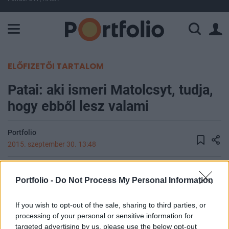
A Paksi Atomerőmű összteljesítménye 226 MW. A Duna vízállá
ELŐFIZETŐI TARTALOM
Patai: aki ismeri Matolcsyt, tudja,
hogy ebből lesz valami
Portfolio
2015. szeptember 30. 13:48
Rémálmom, hogy egyszer megkérdezik tőlem,
Portfolio -
Do Not Process My Personal Information
miért jelzáloghitelezünk, amikor a
jelzálogfedezetek továbbra sem érvényesíthetők -
If you wish to opt-out of the sale, sharing to third parties, or
mondta előadásában Patai Mihály, az UniCredit
processing of your personal or sensitive information for
elnök-vezérigazgatója az MKT és az MNB közös,
targeted advertising by us, please use the below opt-out