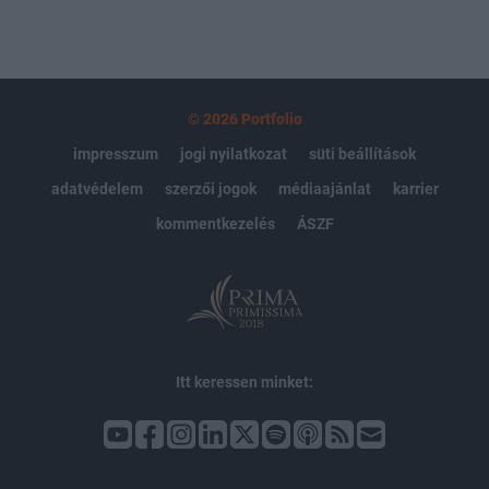
© 2026 Portfolio
impresszum
jogi nyilatkozat
süti beállítások
adatvédelem
szerzői jogok
médiaajánlat
karrier
kommentkezelés
ÁSZF
Itt keressen minket: