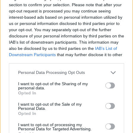
budapesti konferenciáján. Az MNB felől érkező
section to confirm your selection. Please note that after your
opt-out request is processed you may continue seeing
nyomásra hivatkozva felhívta a figyelmet arra,
interest-based ads based on personal information utilized by
hogy a monetáris politika önmagában nem képes
us or personal information disclosed to third parties prior to
élénkíteni a hitelezést. Bencsik László, az OTP
your opt-out. You may separately opt-out of the further
vezérigazgató-helyettese arról beszélt, hogy a
disclosure of your personal information by third parties on the
IAB’s list of downstream participants. This information may
hitelezés általában szorosan együttmozog a GDP-
also be disclosed by us to third parties on the
IAB’s List of
vel. A következő években leginkább a
Downstream Participants
that may further disclose it to other
lakáshitelezés teljesíthet felül előrejelzéseik
third parties.
szerint, a bankszektor pedig várhatóan csak 2020
Personal Data Processing Opt Outs
körül éri el a tartósan 10% feletti tőkearányos
megtérülést.
I want to opt-out of the Sharing of my
personal data.
Opted In
CEE Financial Summit 2015 - Bécs, AusztriaA bankszektor
jövője lesz a fő témája CEE Financial Summit
I want to opt-out of the Sale of my
Personal Data.
rendezvényünknek október 13-án. Regisztráljon
Opted In
most!Információ és jelentkezés Patai Mihály az UniCredit
Bank elnök-vezérigazgatójaként többek között az
I want to opt-out of processing my
Personal Data for Targeted Advertising.
alábbiakról beszélt előadásában: Aki ismeri Matolcsy urat,