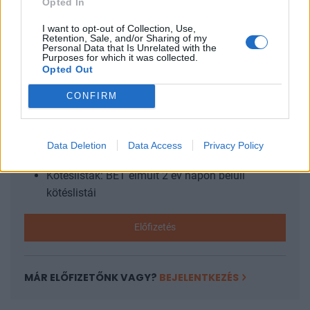
Opted In
azt tudja, hogy előbb-utóbb ebből lesz valami - reagált...
I want to opt-out of Collection, Use,
Retention, Sale, and/or Sharing of my
Personal Data that Is Unrelated with the
KEDVES OLVASÓNK!
Purposes for which it was collected.
Opted Out
A keresett cikk a portfolio.hu hírarchívumához
CONFIRM
tartozik, melynek olvasása előfizetéses
regisztrációhoz kötött.
Az előfizetés a következőket tartalmazza:
Data Deletion
Data Access
Privacy Policy
Portfolio.hu teljes cikkarchívum
Kötéslisták: BÉT elmúlt 2 év napon belüli
kötéslistái
Előfizetés
MÁR ELŐFIZETŐNK VAGY?
BEJELENTKEZÉS