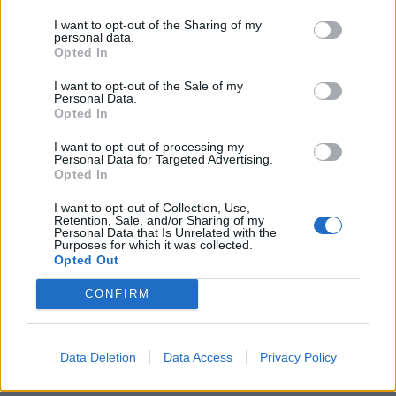
KEDVES OLVASÓNK!
I want to opt-out of the Sharing of my
personal data.
A keresett cikk a portfolio.hu hírarchívumához
Opted In
tartozik, melynek olvasása előfizetéses
I want to opt-out of the Sale of my
regisztrációhoz kötött.
Personal Data.
Opted In
Az előfizetés a következőket tartalmazza:
I want to opt-out of processing my
Portfolio.hu teljes cikkarchívum
Personal Data for Targeted Advertising.
Kötéslisták: BÉT elmúlt 2 év napon belüli
Opted In
kötéslistái
I want to opt-out of Collection, Use,
Retention, Sale, and/or Sharing of my
Personal Data that Is Unrelated with the
Előfizetés
Purposes for which it was collected.
Opted Out
CONFIRM
MÁR ELŐFIZETŐNK VAGY?
BEJELENTKEZÉS
Data Deletion
Data Access
Privacy Policy