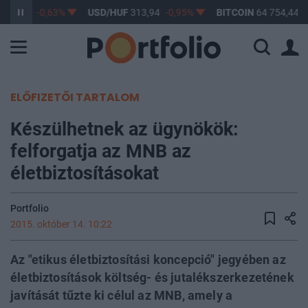
363,09
-0,63%
USD/HUF
313,94
-0,95%
BITCOIN
64 754,44
0
ELŐFIZETŐI TARTALOM
Készülhetnek az ügynökök:
felforgatja az MNB az
életbiztosításokat
Portfolio
2015. október 14. 10:22
Az "etikus életbiztosítási koncepció" jegyében az
életbiztosítások költség- és jutalékszerkezetének
javítását tűzte ki célul az MNB, amely a