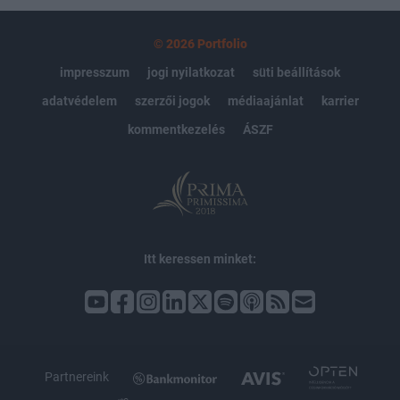
© 2026 Portfolio
impresszum
jogi nyilatkozat
süti beállítások
adatvédelem
szerzői jogok
médiaajánlat
karrier
kommentkezelés
ÁSZF
Itt keressen minket:
Partnereink