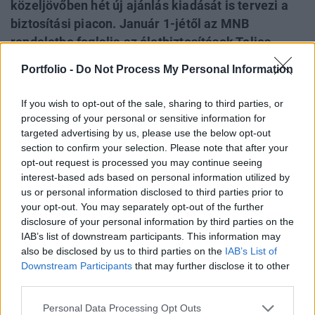
közeljövőben hét új ajánlás kiadását is tervezi a
biztosítási piacon. Január 1-jétől az MNB
rendeletbe foglalja az életbiztosítások Teljes
Költség Mutatójának szabályozását, a szintén év
Portfolio -
Do Not Process My Personal Information
elején életbe lépő Szolvencia II szabályozáshoz
kapcsolódóan pedig a közeljövőben volatilitási
If you wish to opt-out of the sale, sharing to third parties, or
tőkepuffert írhat elő a biztosítóknak. Minderről
processing of your personal or sensitive information for
Szebelédi Ferenc főosztályvezető beszélt a
targeted advertising by us, please use the below opt-out
section to confirm your selection. Please note that after your
MABISZ szerdai konferenciáján.
opt-out request is processed you may continue seeing
interest-based ads based on personal information utilized by
Portfolio Öngondoskodás 2015Ez is téma lesz
us or personal information disclosed to third parties prior to
Öngondoskodás 2015 konferenciánkon, regisztráljon Ön
your opt-out. You may separately opt-out of the further
is!Információ és jelentkezés Szebelédi Ferenc egyebek
disclosure of your personal information by third parties on the
mellett az alábbiakat ismertette: Három fő elv alapján
IAB’s list of downstream participants. This information may
tevékenykedik a felügyelet manapság a magyar biztosítási
also be disclosed by us to third parties on the
IAB’s List of
Downstream Participants
that may further disclose it to other
piacon: a nyitott konzultációt,a piac orientálását és a
third parties.
szigorodó intézkedéseket említette Szebelédi....
Personal Data Processing Opt Outs