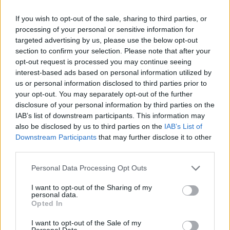
Budapest Economic Forum 2026Átalakulóban a magyar
If you wish to opt-out of the sale, sharing to third parties, or
gazdaságpolitika, a választások után gyökeresen
processing of your personal or sensitive information for
változhatnak meg a körülmények és a célok. Merre tart a
targeted advertising by us, please use the below opt-out
magyar kormány és mivel néz szembe a nemzetközi
section to confirm your selection. Please note that after your
környezetben? Ez lesz a Portfolio idei kiemelt
opt-out request is processed you may continue seeing
gazdaságpolitikai konferenciájának legfontosabb
interest-based ads based on personal information utilized by
témája.Információ és jelentkezésAz MNB Pénzügyi
us or personal information disclosed to third parties prior to
Stabilitási Tanácsa elfogadta...
your opt-out. You may separately opt-out of the further
disclosure of your personal information by third parties on the
IAB’s list of downstream participants. This information may
KEDVES OLVASÓNK!
also be disclosed by us to third parties on the
IAB’s List of
Downstream Participants
that may further disclose it to other
A keresett cikk a portfolio.hu hírarchívumához
third parties.
tartozik, melynek olvasása előfizetéses
Personal Data Processing Opt Outs
regisztrációhoz kötött.
I want to opt-out of the Sharing of my
Az előfizetés a következőket tartalmazza:
personal data.
Portfolio.hu teljes cikkarchívum
Opted In
Kötéslisták: BÉT elmúlt 2 év napon belüli
I want to opt-out of the Sale of my
kötéslistái
Personal Data.