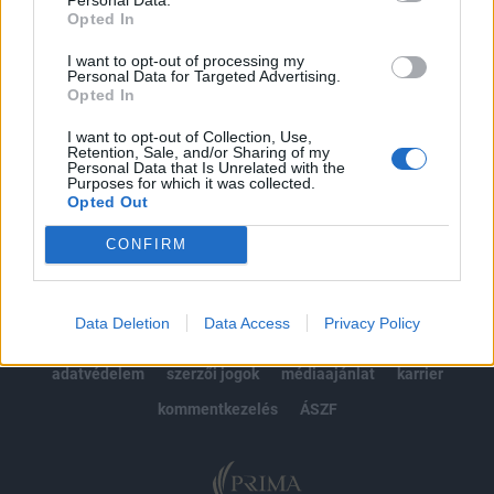
Opted In
Előfizetés
I want to opt-out of processing my
Personal Data for Targeted Advertising.
Opted In
MÁR ELŐFIZETŐNK VAGY?
BEJELENTKEZÉS
I want to opt-out of Collection, Use,
Retention, Sale, and/or Sharing of my
Personal Data that Is Unrelated with the
Purposes for which it was collected.
Opted Out
CONFIRM
© 2026 Portfolio
Data Deletion
Data Access
Privacy Policy
impresszum
jogi nyilatkozat
süti beállítások
adatvédelem
szerzői jogok
médiaajánlat
karrier
kommentkezelés
ÁSZF