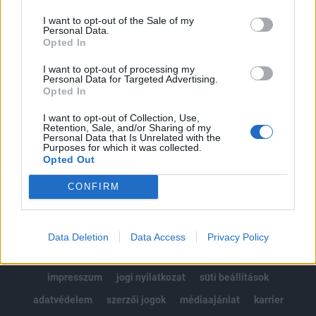
Az előfizetés a következőket tartalmazza:
I want to opt-out of the Sale of my
Portfolio.hu teljes cikkarchívum
Personal Data.
Kötéslisták: BÉT elmúlt 2 év napon belüli
Opted In
kötéslistái
I want to opt-out of processing my
Personal Data for Targeted Advertising.
Opted In
Előfizetés
I want to opt-out of Collection, Use,
Retention, Sale, and/or Sharing of my
Personal Data that Is Unrelated with the
MÁR ELŐFIZETŐNK VAGY?
BEJELENTKEZÉS
Purposes for which it was collected.
Opted Out
CONFIRM
Data Deletion
Data Access
Privacy Policy
© 2026 Portfolio
impresszum
jogi nyilatkozat
süti beállítások
adatvédelem
szerzői jogok
médiaajánlat
karrier