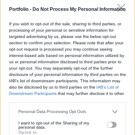
konferenciájának egyik délutáni
panelbeszélgetésében. A bankok egyelőre
Portfolio -
Do Not Process My Personal Information
nincsenek rászorulva az intenzív betétgyűjtésre,
de legkorábban 2017-ben ez megváltozhat.
If you wish to opt-out of the sale, sharing to third parties, or
processing of your personal or sensitive information for
targeted advertising by us, please use the below opt-out
Fatér Gyula (Budapest Bank) szerint jelenleg biztonságos
section to confirm your selection. Please note that after your
lábakon áll forrásoldalon a magyar bankszektor, vagyis
opt-out request is processed you may continue seeing
nincs kényszerhelyzetben, hogy betétet gyűjtsön. A
interest-based ads based on personal information utilized by
hozamvadászatnak vége, amit az átutalás költségeként
us or personal information disclosed to third parties prior to
jelentkező tranzakciós illeték is korlátoz, a bankváltással
your opt-out. You may separately opt-out of the further
elérhető többlethozam pedig elenyésző, ami ugyancsak
disclosure of your personal information by third parties on the
nem ösztönzi a betéti versenyt. Takács András...
IAB’s list of downstream participants. This information may
also be disclosed by us to third parties on the
IAB’s List of
Downstream Participants
that may further disclose it to other
KEDVES OLVASÓNK!
third parties.
A keresett cikk a portfolio.hu hírarchívumához
Personal Data Processing Opt Outs
tartozik, melynek olvasása előfizetéses
I want to opt-out of the Sharing of my
regisztrációhoz kötött.
personal data.
Opted In