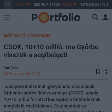
F
363,17
-0,61%
USD/HUF
314,20
-0,87%
BITCOIN
64 792,18
ELŐFIZETŐI TARTALOM
CSOK, 10+10 millió: ma Győrbe
visszük a segítséget!
Portfolio
2016. február 06. 07:56
Több pénzintézetnél igényelhető a Családok
Otthonteremtési Kedvezménye (CSOK), amely
10+10 millió forinttal kecsegtet a feltételeknek
megfelelő családoknak. Csalogatóak az