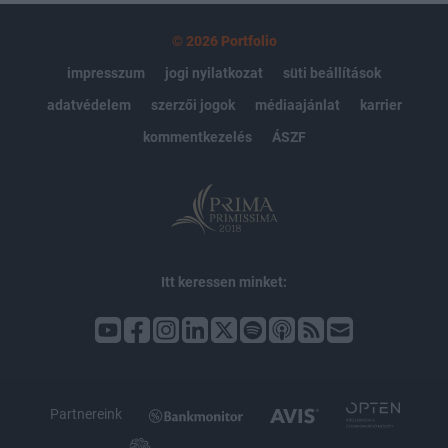
© 2026 Portfolio
impresszum
jogi nyilatkozat
süti beállítások
adatvédelem
szerzői jogok
médiaajánlat
karrier
kommentkezelés
ÁSZF
Itt keressen minket:
Partnereink