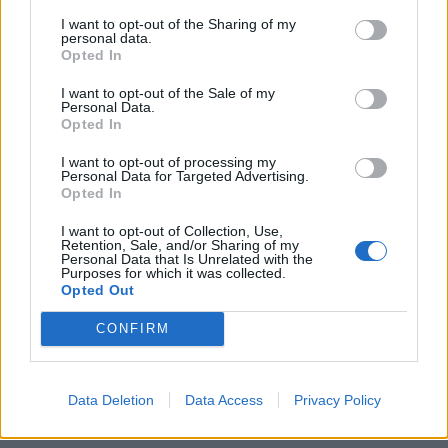
KEDVES OLVASÓNK!
I want to opt-out of the Sharing of my
personal data.
A keresett cikk a portfolio.hu hírarchívumához
Opted In
tartozik, melynek olvasása előfizetéses
I want to opt-out of the Sale of my
regisztrációhoz kötött.
Personal Data.
Opted In
Az előfizetés a következőket tartalmazza:
Portfolio.hu teljes cikkarchívum
I want to opt-out of processing my
Personal Data for Targeted Advertising.
Kötéslisták: BÉT elmúlt 2 év napon belüli
Opted In
kötéslistái
I want to opt-out of Collection, Use,
Retention, Sale, and/or Sharing of my
Personal Data that Is Unrelated with the
Előfizetés
Purposes for which it was collected.
Opted Out
CONFIRM
MÁR ELŐFIZETŐNK VAGY?
BEJELENTKEZÉS
Data Deletion
Data Access
Privacy Policy