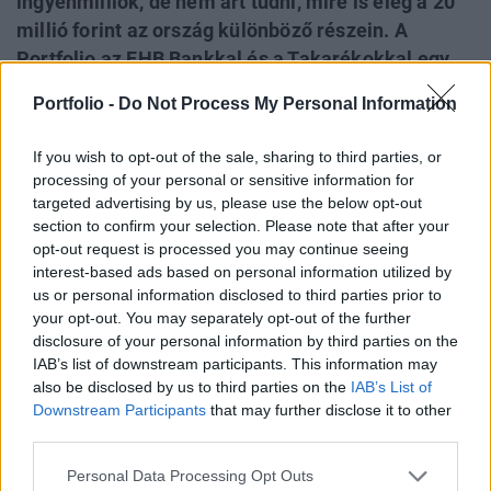
ingyenmilliók, de nem árt tudni, mire is elég a 20
millió forint az ország különböző részein. A
Portfolio az FHB Bankkal és a Takarékokkal egy
roadshow keretében meglátogatja Magyarország
Portfolio -
Do Not Process My Personal Information
vidéki gazdasági centrumait, megyeszékhelyeit,
hogy segítse a családokat a döntésben. Február 8-
If you wish to opt-out of the sale, sharing to third parties, or
án Győrben juthatnak aktuális információkhoz és
processing of your personal or sensitive information for
személyes tanácsadáshoz az érdeklődők.
targeted advertising by us, please use the below opt-out
section to confirm your selection. Please note that after your
Lassan egy hónapja tartják lázban az országot a CSOK,
opt-out request is processed you may continue seeing
interest-based ads based on personal information utilized by
azaz a Családok Otthonteremtési Kedvezménye által kínált
us or personal information disclosed to third parties prior to
ingyenmilliók. Már számos banknál igényelhető a
your opt-out. You may separately opt-out of the further
támogatás, így egyre több család számára aktuális a
disclosure of your personal information by third parties on the
kérdés, hogy hogyan reagál az ingatlanpiac a CSOK-
IAB’s list of downstream participants. This information may
feltételek miatt átalakuló keresletre. Nincs ez másként
also be disclosed by us to third parties on the
IAB’s List of
Győr-Moson-Sopron megyében sem, ahol az elmúlt
Downstream Participants
that may further disclose it to other
években...
third parties.
Personal Data Processing Opt Outs