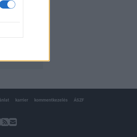
ánlat
karrier
kommentkezelés
ÁSZF