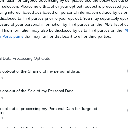
formation for targeted advertising by us, please use the below opt-out s
r selection. Please note that after your opt-out request is processed y
8
eing interest-based ads based on personal information utilized by us or
disclosed to third parties prior to your opt-out. You may separately opt-
losure of your personal information by third parties on the IAB’s list of
l eltekintve az összes nemzetgazdasági ágazatban csö
. This information may also be disclosed by us to third parties on the
IA
llománya az MNB friss adatai szerint. 2008 óta 27%-al e
Participants
that may further disclose it to other third parties.
lállománya, tavaly pedig 12%-kal. Még a bankok kedve
azdaságban is csökkent tavaly a cégek banki tartozás
l Data Processing Opt Outs
ovább hazai kkv-k? - Versenyképesség 2026-banMerre tovább ha
6-ban! Jön a Portfolio félnapos, üzleti vidéki rendezvénysoroz
o opt-out of the Sharing of my personal data.
yi helyzetképpel segíti a helyi kkv-szektort. Szeptemberben Sz
In
zunk!Információ és jelentkezés2009 eleje óta szinte töretlen a
o opt-out of the Sale of my Personal Data.
In
ASÓNK!
to opt-out of processing my Personal Data for Targeted
a portfolio.hu hírarchívumához tartozik, melynek olvasása előf
ing.
ötött.
In
övetkezőket tartalmazza: