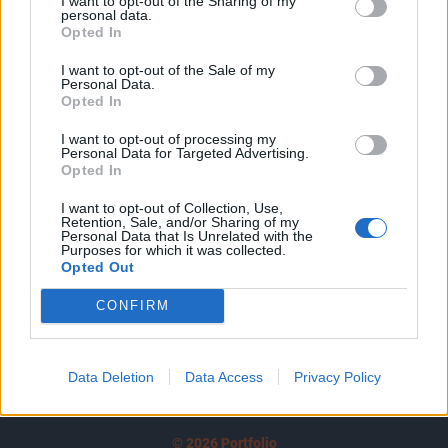
I want to opt-out of the Sharing of my
A keresett cikk a portfolio.hu hírarchívumához
personal data.
tartozik, melynek olvasása előfizetéses
Opted In
regisztrációhoz kötött.
I want to opt-out of the Sale of my
Personal Data.
Az előfizetés a következőket tartalmazza:
Opted In
Portfolio.hu teljes cikkarchívum
Kötéslisták: BÉT elmúlt 2 év napon belüli
I want to opt-out of processing my
Personal Data for Targeted Advertising.
kötéslistái
Opted In
I want to opt-out of Collection, Use,
Előfizetés
Retention, Sale, and/or Sharing of my
Personal Data that Is Unrelated with the
Purposes for which it was collected.
Opted Out
MÁR ELŐFIZETŐNK VAGY?
BEJELENTKEZÉS
CONFIRM
Data Deletion
Data Access
Privacy Policy
© 2026 Portfolio