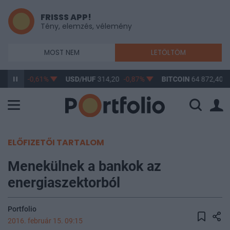
FRISSS APP!
Tény, elemzés, vélemény
MOST NEM
LETÖLTÖM
363,17
-0,61%
USD/HUF
314,20
-0,87%
BITCOIN
64 872,40
-
ELŐFIZETŐI TARTALOM
Menekülnek a bankok az
energiaszektorból
Portfolio
2016. február 15. 09:15