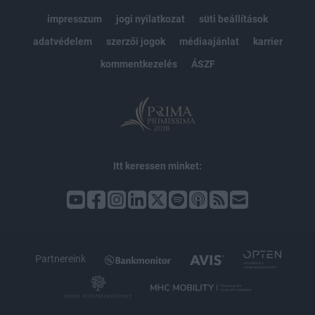
impresszum
jogi nyilatkozat
süti beállítások
adatvédelem
szerzői jogok
médiaajánlat
karrier
kommentkezelés
ÁSZF
Itt keressen minket:
Partnereink