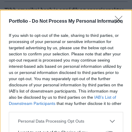
Több amerikai bank is aggódik az energiaszektor
bukása miatt. A Wells Fargo, a JP Morgan és a
Portfolio -
Do Not Process My Personal Information
Citigroup biztonsági intézkedéseket tesznek, a
BNP Paribas pedig teljesen elzárja a hitelcsapot a
If you wish to opt-out of the sale, sharing to third parties, or
küszködő iparágazat felé - írja az Oilprice.com
processing of your personal or sensitive information for
targeted advertising by us, please use the below opt-out
Energy Investment Forum 2026Az energiaszektor
section to confirm your selection. Please note that after your
opt-out request is processed you may continue seeing
csúcsvezetői egy helyen: stratégiai válaszok
interest-based ads based on personal information utilized by
versenyképességről, beruházásokról, szabályozásról és az
us or personal information disclosed to third parties prior to
energetikai jövőjéről.Információ és jelentkezésBejelentette
your opt-out. You may separately opt-out of the further
a BNP Paribas, Franciaország legnagyobb bankja, hogy
disclosure of your personal information by third parties on the
többet nem hitelez a küszködő olaj és gázkitermelő
IAB’s list of downstream participants. This information may
cégeknek az Egyesült Államokban. A pénzintézet
also be disclosed by us to third parties on the
IAB’s List of
továbbra...
Downstream Participants
that may further disclose it to other
third parties.
KEDVES OLVASÓNK!
Personal Data Processing Opt Outs