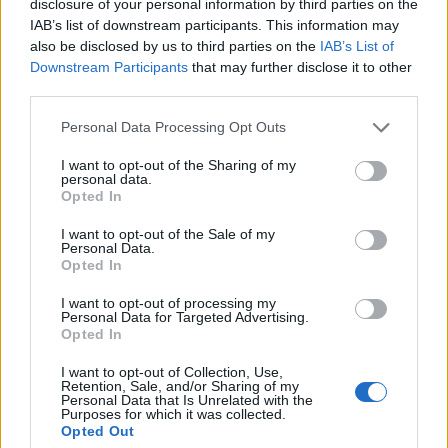
disclosure of your personal information by third parties on the
hosszú távú befektetők és a hazai környezet, a
IAB’s list of downstream participants. This information may
piac viszont nem- írja a Reuters.
also be disclosed by us to third parties on the
IAB’s List of
Downstream Participants
that may further disclose it to other
Míg a legtöbb európai bank a rossz gazdasági növekedési
third parties.
mutatókkal és a rekordalacsony kamatkörnyezettel küzd a
Personal Data Processing Opt Outs
költségeik csökkentésével és a konszolidációval, a francia
hitelintézetek szerint itt az ideje terjeszkedni. Az
I want to opt-out of the Sharing of my
personal data.
úgynevezett univerzális banki modell mellett való kitartás
Opted In
eddig viszont nem nyerte meg a piac tetszését, a három
legnagyobb francia bank, a BNP Paribas...
I want to opt-out of the Sale of my
Personal Data.
Opted In
KEDVES OLVASÓNK!
I want to opt-out of processing my
Personal Data for Targeted Advertising.
A keresett cikk a portfolio.hu hírarchívumához
Opted In
tartozik, melynek olvasása előfizetéses
I want to opt-out of Collection, Use,
regisztrációhoz kötött.
Retention, Sale, and/or Sharing of my
Personal Data that Is Unrelated with the
Purposes for which it was collected.
Az előfizetés a következőket tartalmazza:
Opted Out
Portfolio.hu teljes cikkarchívum