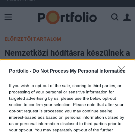
A Paksi Atomerőmű összteljesítménye 224 MW. A Duna vízállá
ELŐFIZETŐI TARTALOM
Nemzetközi hódításra készülnek a
francia bankok
Portfolio -
Do Not Process My Personal Information
Portfolio
2016. február 23. 08:57
If you wish to opt-out of the sale, sharing to third parties, or
processing of your personal or sensitive information for
targeted advertising by us, please use the below opt-out
Az európai versenytársaikkal ellentétben a francia
section to confirm your selection. Please note that after your
bankok nem leépítésekre és konszolidációra
opt-out request is processed you may continue seeing
készülnek, hanem növelni akarják a piaci
interest-based ads based on personal information utilized by
us or personal information disclosed to third parties prior to
részesedésüket és fenntartani a szolgáltatásaik
your opt-out. You may separately opt-out of the further
széles palettáját. A stratégiát támogatják a