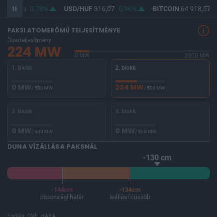
F
364,53
0,78%
USD/HUF
316,07
0,96%
BITCOIN
64 918,57
0
PAKSI ATOMERŐMŰ TELJESÍTMÉNYE
Összteljesítmény
224 MW
0 MW
2000 MW
1. blokk
2. blokk
0 MW
224 MW
/ 500 MW
/ 500 MW
3. blokk
4. blokk
0 MW
0 MW
/ 500 MW
/ 500 MW
DUNA VÍZÁLLÁSA PAKSNÁL
-130 cm
-144cm
-134cm
biztonsági határ
leállási küszöb
Forrás: OVF, HAEA