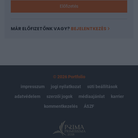
Előfizetés
MÁR ELŐFIZETŐNK VAGY?
BEJELENTKEZÉS
© 2026 Portfolio
impresszum
jogi nyilatkozat
süti beállítások
adatvédelem
szerzői jogok
médiaajánlat
karrier
kommentkezelés
ÁSZF