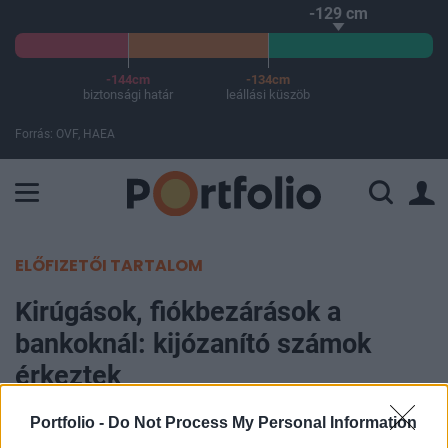
-129 cm
-144cm
-134cm
biztonsági határ
leállási küszöb
Forrás: OVF, HAEA
A Paksi Atomerőmű összteljesítménye 226 MW. A Duna vízállá
ELŐFIZETŐI TARTALOM
Kirúgások, fiókbezárások a
bankoknál: kijózanító számok
érkeztek
Portfolio -
Do Not Process My Personal Information
Palkó István