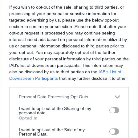
2016. május 22. 07:25
If you wish to opt-out of the sale, sharing to third parties, or
processing of your personal or sensitive information for
Azt hinnénk, hogy a 2008 és 2015 között eltelt hét
targeted advertising by us, please use the below opt-out
szűk esztendő a drasztikus megszorítások
section to confirm your selection. Please note that after your
időszaka volt a bankszektorban. Van ebben
opt-out request is processed you may continue seeing
interest-based ads based on personal information utilized by
igazság, de a szabályozói terhek miatt a
us or personal information disclosed to third parties prior to
hitelintézetek működési költsége így is csak 3%-
your opt-out. You may separately opt-out of the further
kal, dolgozói létszáma pedig 13%-kal, vagyis 5800
disclosure of your personal information by third parties on the
fővel csökkent. A legjobban a fiókszám csappant
IAB’s list of downstream participants. This information may
also be disclosed by us to third parties on the
IAB’s List of
meg: saját adatgyűjtésünk alapján átlagosan
Downstream Participants
that may further disclose it to other
negyedével szűkebb fiókhálózattal működnek a
third parties.
bankok, mint a válság elején. A legnagyobb
létszámleépítést a CIB, a Raiffeisen és a Budapest
Personal Data Processing Opt Outs
Bank hajtotta végre, a legtöbb fiókjától pedig a
I want to opt-out of the Sharing of my
Raiffeisen, az UniCredit és a CIB vált meg hét év
personal data.
Opted In
alatt.
I want to opt-out of the Sale of my
Budapest Economic Forum 2026Átalakulóban a magyar
Personal Data.