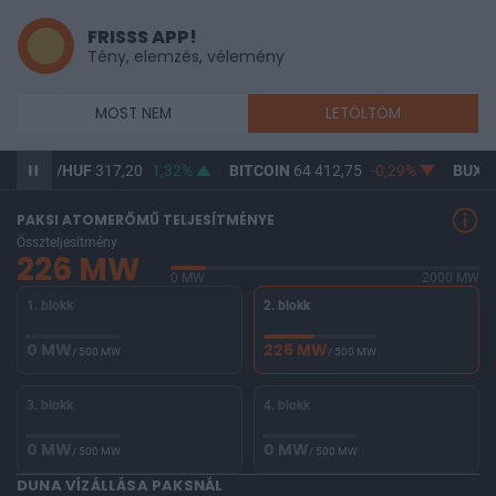
FRISSS APP!
Tény, elemzés, vélemény
MOST NEM
LETÖLTÖM
USD/HUF
317,20
1,32%
BITCOIN
64 412,75
-0,29%
BUX
14
PAKSI ATOMERŐMŰ TELJESÍTMÉNYE
Összteljesítmény
226 MW
0 MW
2000 MW
1. blokk
2. blokk
0 MW
226 MW
/ 500 MW
/ 500 MW
3. blokk
4. blokk
0 MW
0 MW
/ 500 MW
/ 500 MW
DUNA VÍZÁLLÁSA PAKSNÁL