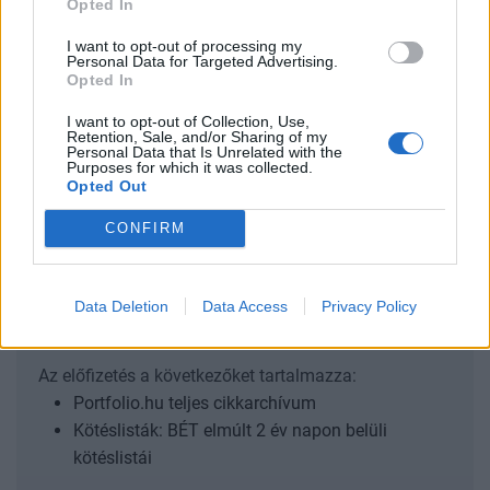
Opted In
gazdaságpolitika, a választások után gyökeresen
változhatnak meg a körülmények és a célok. Merre tart a
I want to opt-out of processing my
Personal Data for Targeted Advertising.
magyar kormány és mivel néz szembe a nemzetközi
Opted In
környezetben? Ez lesz a Portfolio idei kiemelt
gazdaságpolitikai konferenciájának legfontosabb
I want to opt-out of Collection, Use,
Retention, Sale, and/or Sharing of my
témája.Információ és jelentkezésAz MNB "hivatalos" adatai
Personal Data that Is Unrelated with the
Purposes for which it was collected.
szerint tavaly év...
Opted Out
CONFIRM
KEDVES OLVASÓNK!
A keresett cikk a portfolio.hu hírarchívumához
Data Deletion
Data Access
Privacy Policy
tartozik, melynek olvasása előfizetéses
regisztrációhoz kötött.
Az előfizetés a következőket tartalmazza:
Portfolio.hu teljes cikkarchívum
Kötéslisták: BÉT elmúlt 2 év napon belüli
kötéslistái