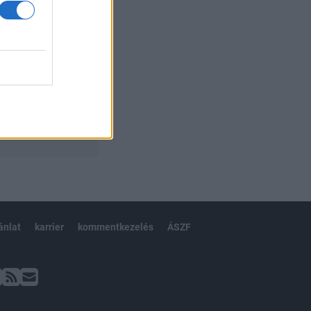
ánlat
karrier
kommentkezelés
ÁSZF