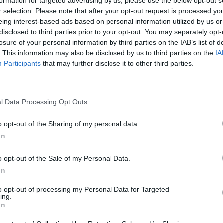
formation for targeted advertising by us, please use the below opt-out s
r selection. Please note that after your opt-out request is processed y
14:00
eing interest-based ads based on personal information utilized by us or
disclosed to third parties prior to your opt-out. You may separately opt-
losure of your personal information by third parties on the IAB’s list of
 és a Commerzbank esetleges összeolvadása körüli iz
. This information may also be disclosed by us to third parties on the
IA
ő beszél arról, hogy konszolidációra van szüksége az 
Participants
that may further disclose it to other third parties.
 túlélés érdekében, viszont a nagybankok közül egyik
 lépést.
l Data Processing Opt Outs
ycikke arról ír, hogy a bankrészvények mélyrepülése azt is jelz
épes hosszú távon és a negatív kamatkörnyezetben, a csapnival
o opt-out of the Sharing of my personal data.
leti szigor miatt ez a jövőben sem fog változni, ha semmi nem tö
In
 körülbelül negyedét elvesztették eddig...
o opt-out of the Sale of my Personal Data.
In
ASÓNK!
to opt-out of processing my Personal Data for Targeted
a portfolio.hu hírarchívumához tartozik, melynek olvasása előf
ing.
ötött.
In
övetkezőket tartalmazza: