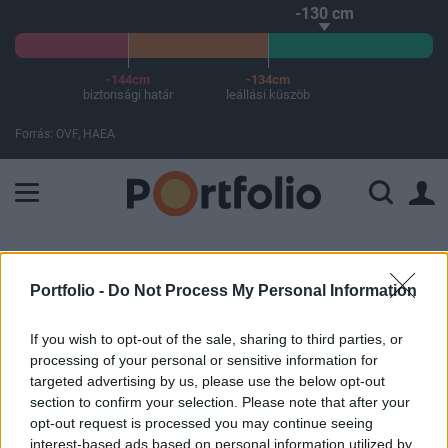
-130 cm
-144cm
-134cm
biztonsági határ
leállási küszöb
Forrás: OVF, HAEA
A Paksi Atomerőmű összteljesítménye 225 MW. A Duna vízállá
ELŐFIZETŐI TARTALOM
Portfolio -
Do Not Process My Personal Information
Árnyékhitelekben fuldoklik a világ
második legnagyobb gazdasága
If you wish to opt-out of the sale, sharing to third parties, or
processing of your personal or sensitive information for
targeted advertising by us, please use the below opt-out
Portfolio
section to confirm your selection. Please note that after your
2016. szeptember 05. 08:59
opt-out request is processed you may continue seeing
interest-based ads based on personal information utilized by