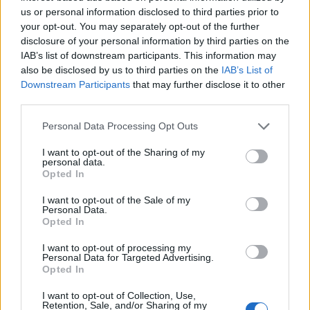
us or personal information disclosed to third parties prior to
A kínai bankok árnyékhitel-állománya a
your opt-out. You may separately opt-out of the further
felügyeleti nyomás ellenére folyamatosan nő, a
disclosure of your personal information by third parties on the
kockázatos vagyonkezelési termékek állománya
IAB’s list of downstream participants. This information may
viszont csökkenhet egy optimista elemző szerint
also be disclosed by us to third parties on the
IAB’s List of
Downstream Participants
that may further disclose it to other
az alacsony hozamoknak és az új szabályoknak
third parties.
köszönhetően.
Personal Data Processing Opt Outs
A kínai bankok árnyékhitel-állománya nőtt az idei év első
félévében, hiába próbál a felügyelet leszámolni az
I want to opt-out of the Sharing of my
personal data.
átláthatatlan hitelezési ügyletekkel, amelyek a kínai
Opted In
gazdaság stabilitását veszélyeztetik - írja a Reuters.Az
I want to opt-out of the Sale of my
árnyékhitelezés, vagyis minden olyan hitel, ami a felügyelet
Personal Data.
hatáskörén kívül esik, elsősorban a kis- és közepes méretű
Opted In
bankok esetén jelentős...
I want to opt-out of processing my
Personal Data for Targeted Advertising.
Opted In
KEDVES OLVASÓNK!
I want to opt-out of Collection, Use,
A keresett cikk a portfolio.hu hírarchívumához
Retention, Sale, and/or Sharing of my