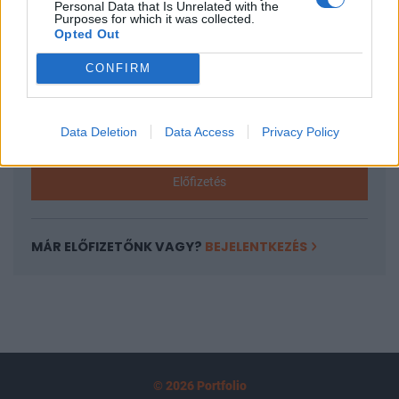
Personal Data that Is Unrelated with the
tartozik, melynek olvasása előfizetéses
Purposes for which it was collected.
Opted Out
regisztrációhoz kötött.
CONFIRM
Az előfizetés a következőket tartalmazza:
Portfolio.hu teljes cikkarchívum
Kötéslisták: BÉT elmúlt 2 év napon belüli
Data Deletion
Data Access
Privacy Policy
kötéslistái
Előfizetés
MÁR ELŐFIZETŐNK VAGY?
BEJELENTKEZÉS
© 2026 Portfolio