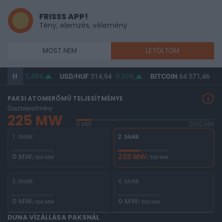
FRISSS APP!
Tény, elemzés, vélemény
MOST NEM
LETÖLTÖM
363,46
0,48%
USD/HUF
314,94
0,59%
BITCOIN
64 571,46
-0,
PAKSI ATOMERŐMŰ TELJESÍTMÉNYE
Összteljesítmény
225 MW
0 MW
2000 MW
1. blokk
2. blokk
0 MW
225 MW
/ 500 MW
/ 500 MW
3. blokk
4. blokk
0 MW
0 MW
/ 500 MW
/ 500 MW
DUNA VÍZÁLLÁSA PAKSNÁL