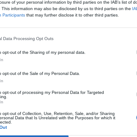
losure of your personal information by third parties on the IAB’s list of
i.
. This information may also be disclosed by us to third parties on the
IA
Participants
that may further disclose it to other third parties.
isebb hitelintézetek számára lehet segítség a Parlament Gazda
tott módosító javaslat, amely bizonyos feltételek teljesítése es
kből.A javaslat lényege, hogy az ügyfélkövetelésüket (hitelállomán
kkal növelni képes bankoknak jár a kedvezmény(ugyanakkor...
l Data Processing Opt Outs
o opt-out of the Sharing of my personal data.
ASÓNK!
In
a portfolio.hu hírarchívumához tartozik, melynek olvasása előf
o opt-out of the Sale of my Personal Data.
ötött.
In
övetkezőket tartalmazza:
to opt-out of processing my Personal Data for Targeted
 teljes cikkarchívum
ing.
In
 BÉT elmúlt 2 év napon belüli
o opt-out of Collection, Use, Retention, Sale, and/or Sharing
ersonal Data that Is Unrelated with the Purposes for which it
lected.
Előfizetés
Out