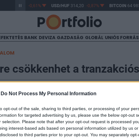
/HUF
363,17
-0,61%
USD/HUF
314,20
-0,87%
BITCOIN
64 985
EFEKTETÉS
BANK
DEVIZA
GAZDASÁG
GLOBÁL
UNIÓS FORRÁ
TALOM
re csökkenhet a tranzakciós 
-
Do Not Process My Personal Information
8:58
to opt-out of the sale, sharing to third parties, or processing of your per
illió forintos, maximum 80 százalékos kedvezményt i
formation for targeted advertising by us, please use the below opt-out s
iós illetékből azok a bankok, amelyek két év alatt 20-
r selection. Please note that after your opt-out request is processed y
lományukat. Igaz, ez az elvárás a nagybankok többségén
eing interest-based ads based on personal information utilized by us or
isebb bankok és takarékszövetkezetek lehetnek a sza
disclosed to third parties prior to your opt-out. You may separately opt-