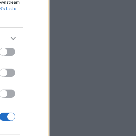
 downstream
B’s List of
sági Bizottsága
etén kedvezményt ad
yt) két év alatt
izetéses