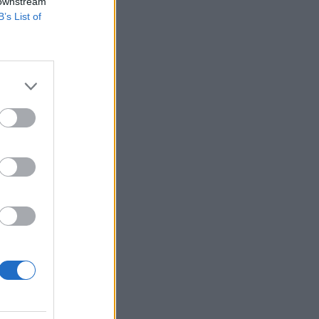
 downstream
B’s List of
tról 8386 forintra,
eti le célárát az
 ajánlását, az
izetéses