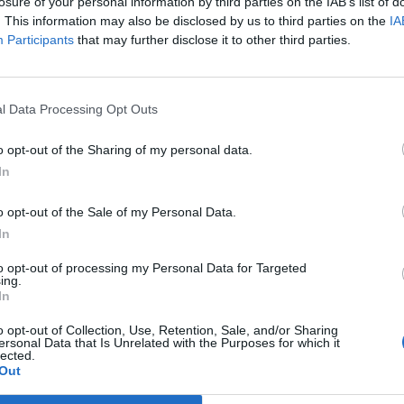
losure of your personal information by third parties on the IAB’s list of
. This information may also be disclosed by us to third parties on the
IA
 a Morgan Stanley (MS) is megemelte az OTP-célárát (7565 forin
Participants
that may further disclose it to other third parties.
 annak tudható be, hogy most már a 2018-as számok alapján vez
lről semlegesre módosította a magyar bank papírjaira vonatkozó
onló: az OTP árfolyama idén már több mint 35 százalékot...
l Data Processing Opt Outs
o opt-out of the Sharing of my personal data.
ASÓNK!
In
a portfolio.hu hírarchívumához tartozik, melynek olvasása előf
o opt-out of the Sale of my Personal Data.
ötött.
In
övetkezőket tartalmazza:
to opt-out of processing my Personal Data for Targeted
 teljes cikkarchívum
ing.
 BÉT elmúlt 2 év napon belüli
In
o opt-out of Collection, Use, Retention, Sale, and/or Sharing
ersonal Data that Is Unrelated with the Purposes for which it
lected.
Előfizetés
Out