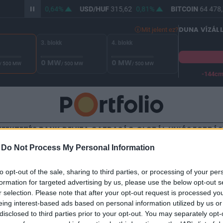
/HUF
364,06
0,64%
USD/HUF
315,62
0,81%
BITCOIN
64 478,
DUNA VÍZÁL
Mit jelent ez?
3. blokk
4. blokk
0 MW
0 MW
/ 500 MW
/ 500 MW
/ 500 MW
-144c
A Duna vízállása Paksnál -130 cm. A biztonsági határ -144 cm,
EFEKTETÉS
BANK
DEVIZA
GAZDASÁG
GLOBÁL
UNIÓS FORRÁ
-
Do Not Process My Personal Information
TALOM
to opt-out of the sale, sharing to third parties, or processing of your per
bb a figyelmeztető jel az OT
formation for targeted advertising by us, please use the below opt-out s
r selection. Please note that after your opt-out request is processed y
eing interest-based ads based on personal information utilized by us or
disclosed to third parties prior to your opt-out. You may separately opt-
3:38