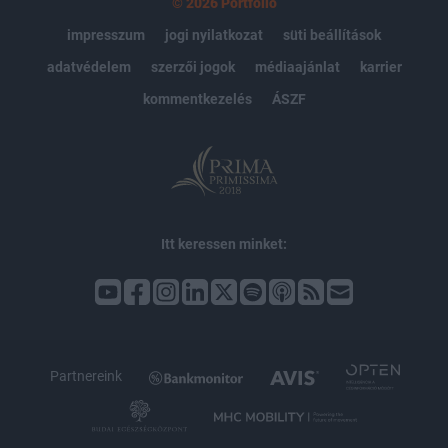
© 2026 Portfolio
impresszum
jogi nyilatkozat
süti beállítások
adatvédelem
szerzői jogok
médiaajánlat
karrier
kommentkezelés
ÁSZF
Itt keressen minket:
Partnereink