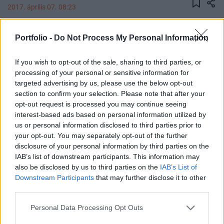
2017. április 07. 08:23
A befektetők figyelmen kívül hagynak egy fontos
Portfolio -
Do Not Process My Personal Information
kockázatot, amikor a nagybanki részvényekről
van szó: gyorsabban nőnek a hitelezési
If you wish to opt-out of the sale, sharing to third parties, or
veszteségek, mint sokan gondolnák -
processing of your personal or sensitive information for
targeted advertising by us, please use the below opt-out
figyelmeztetett a neves bankelemző, Dick Bove.
section to confirm your selection. Please note that after your
opt-out request is processed you may continue seeing
Hitelezés 2017A magyar bankszektor állapotáról is
interest-based ads based on personal information utilized by
részletesen szó lesz Hitelezés 2017 konferenciánkon,
us or personal information disclosed to third parties prior to
regisztráljon most!Információ és jelentkezés A CNBC-nek
your opt-out. You may separately opt-out of the further
adott interjújában a Rafferty Capital Markets
disclosure of your personal information by third parties on the
részvényelemzési részlegének elnökhelyettese felhívta a
IAB’s list of downstream participants. This information may
figyelmet, hogynőnek a hitelezési veszteségek a
also be disclosed by us to third parties on the
IAB’s List of
Downstream Participants
that may further disclose it to other
hitelkártyáknál, jelentősen emelkednek az autóhiteleknél...
third parties.
Personal Data Processing Opt Outs
KEDVES OLVASÓNK!