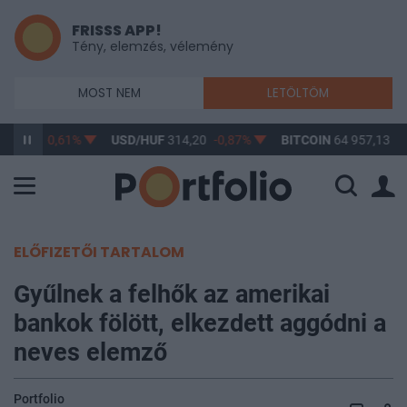
FRISSS APP!
Tény, elemzés, vélemény
MOST NEM
LETÖLTÖM
363,17
-0,61%
USD/HUF
314,20
-0,87%
BITCOIN
64 957,13
0
ELŐFIZETŐI TARTALOM
Gyűlnek a felhők az amerikai
bankok fölött, elkezdett aggódni a
neves elemző
Portfolio