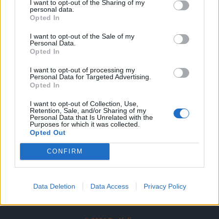
I want to opt-out of the Sharing of my
A keresett cikk a portfolio.hu hírarchívumához
personal data.
tartozik, melynek olvasása előfizetéses
Opted In
regisztrációhoz kötött.
I want to opt-out of the Sale of my
Personal Data.
Az előfizetés a következőket tartalmazza:
Opted In
Portfolio.hu teljes cikkarchívum
I want to opt-out of processing my
Kötéslisták: BÉT elmúlt 2 év napon belüli
Personal Data for Targeted Advertising.
kötéslistái
Opted In
I want to opt-out of Collection, Use,
Előfizetés
Retention, Sale, and/or Sharing of my
Personal Data that Is Unrelated with the
Purposes for which it was collected.
Opted Out
MÁR ELŐFIZETŐNK VAGY?
BEJELENTKEZÉS
CONFIRM
Data Deletion
Data Access
Privacy Policy