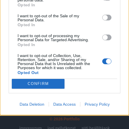
Opted In
regisztrációhoz kötött.
I want to opt-out of the Sale of my
Az előfizetés a következőket tartalmazza:
Personal Data.
Portfolio.hu teljes cikkarchívum
Opted In
Kötéslisták: BÉT elmúlt 2 év napon belüli
I want to opt-out of processing my
kötéslistái
Personal Data for Targeted Advertising.
Opted In
Előfizetés
I want to opt-out of Collection, Use,
Retention, Sale, and/or Sharing of my
Personal Data that Is Unrelated with the
Purposes for which it was collected.
Opted Out
MÁR ELŐFIZETŐNK VAGY?
BEJELENTKEZÉS
CONFIRM
Data Deletion
Data Access
Privacy Policy
© 2026 Portfolio
impresszum
jogi nyilatkozat
süti beállítások