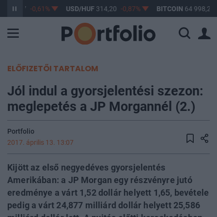
F
363,17
-0,61%
USD/HUF
314,20
-0,87%
BITCOIN
64 998,23
ELŐFIZETŐI TARTALOM
Jól indul a gyorsjelentési szezon:
meglepetés a JP Morgannél (2.)
Portfolio
2017. április 13. 13:07
Kijött az első negyedéves gyorsjelentés
Amerikában: a JP Morgan egy részvényre jutó
eredménye a várt 1,52 dollár helyett 1,65, bevétele
pedig a várt 24,877 milliárd dollár helyett 25,586