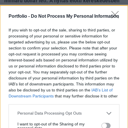
milliárd dollár lett. A nyitás előtti kereskedésben
0,8% feletti pluszban áll a nagybank árfolyama. A
bankot elsősorban a hitelállomány bővülése, a
Portfolio -
Do Not Process My Personal Information
kamatmarzsok tágulása, valamint a
kötvénykereskedési bevételek magukhoz térése
If you wish to opt-out of the sale, sharing to third parties, or
processing of your personal or sensitive information for
segítette.
targeted advertising by us, please use the below opt-out
section to confirm your selection. Please note that after your
Nemcsak a várakozásokhoz képest, hanem historikusan is
opt-out request is processed you may continue seeing
jól alakult a negyedév a JP Morgannél: a bevételek 6,3%-
interest-based ads based on personal information utilized by
kal, az egy részvényre jutó nettó eredmény (EPS) pedig
us or personal information disclosed to third parties prior to
22%-kal növekedett az előző év azonos időszakához
your opt-out. You may separately opt-out of the further
képest. Hozzá kell tenni azonban, hogy a bázis nem volt túl
disclosure of your personal information by third parties on the
IAB’s list of downstream participants. This information may
erős, az a negyedév kifejezetten gyenge volt a befektetési
also be disclosed by us to third parties on the
IAB’s List of
bankok (különösen a kötvény üzletágak)...
Downstream Participants
that may further disclose it to other
third parties.
KEDVES OLVASÓNK!
Personal Data Processing Opt Outs
A keresett cikk a portfolio.hu hírarchívumához
I want to opt-out of the Sharing of my
tartozik, melynek olvasása előfizetéses
personal data.