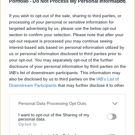
közleményében az MNB.
Portfolio -
Do Not Process My Personal Information
Budapest Economic Forum 2026Átalakulóban a magyar
If you wish to opt-out of the sale, sharing to third parties, or
gazdaságpolitika, a választások után gyökeresen
processing of your personal or sensitive information for
változhatnak meg a körülmények és a célok. Merre tart a
targeted advertising by us, please use the below opt-out
section to confirm your selection. Please note that after your
magyar kormány és mivel néz szembe a nemzetközi
opt-out request is processed you may continue seeing
környezetben? Ez lesz a Portfolio idei kiemelt
interest-based ads based on personal information utilized by
gazdaságpolitikai konferenciájának legfontosabb
us or personal information disclosed to third parties prior to
témája.Információ és jelentkezésAz MNB vizsgálati
your opt-out. You may separately opt-out of the further
programjába illeszkedő átfogó...
disclosure of your personal information by third parties on the
IAB’s list of downstream participants. This information may
also be disclosed by us to third parties on the
IAB’s List of
KEDVES OLVASÓNK!
Downstream Participants
that may further disclose it to other
third parties.
A keresett cikk a portfolio.hu hírarchívumához
tartozik, melynek olvasása előfizetéses
Personal Data Processing Opt Outs
regisztrációhoz kötött.
I want to opt-out of the Sharing of my
personal data.
Az előfizetés a következőket tartalmazza:
Opted In
Portfolio.hu teljes cikkarchívum