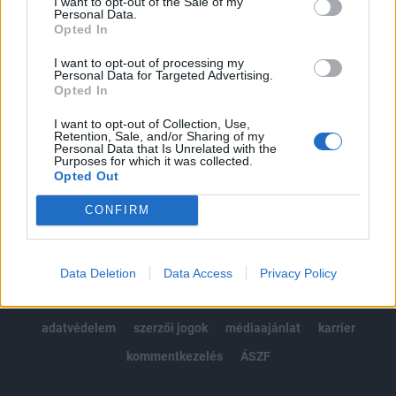
I want to opt-out of the Sale of my
Kötéslisták: BÉT elmúlt 2 év napon belüli
Personal Data.
kötéslistái
Opted In
I want to opt-out of processing my
Előfizetés
Personal Data for Targeted Advertising.
Opted In
I want to opt-out of Collection, Use,
MÁR ELŐFIZETŐNK VAGY?
BEJELENTKEZÉS
Retention, Sale, and/or Sharing of my
Personal Data that Is Unrelated with the
Purposes for which it was collected.
Opted Out
CONFIRM
© 2026 Portfolio
Data Deletion
Data Access
Privacy Policy
impresszum
jogi nyilatkozat
süti beállítások
adatvédelem
szerzői jogok
médiaajánlat
karrier
kommentkezelés
ÁSZF