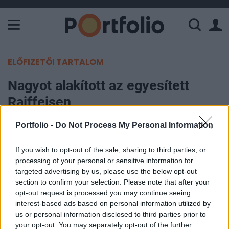
A Paksi Atomerőmű összteljesítménye 226 MW. A Duna vízállá
ELŐFIZETŐI TARTALOM
Nagyot alakított az egyesített
Raiffeisen
Portfolio -
Do Not Process My Personal Information
Portfolio
2017. május 17. 08:40
If you wish to opt-out of the sale, sharing to third parties, or
processing of your personal or sensitive information for
A működési költségek kivételével mindegyik fő
targeted advertising by us, please use the below opt-out
eredménysoron jobb első negyedéves számokat
section to confirm your selection. Please note that after your
közölt a vártnál a Raiffeisen Bank International ma
opt-out request is processed you may continue seeing
interest-based ads based on personal information utilized by
reggel. Az anyabankjával történt összeolvadás
us or personal information disclosed to third parties prior to
után álló osztrák bankcsoport 220 millió eurós
your opt-out. You may separately opt-out of the further