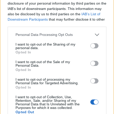
nettó eredménye így 46%-kal múlja felül a Reuters
disclosure of your personal information by third parties on the
konszenzusát. A magyar leánybank az első
IAB’s list of downstream participants. This information may
also be disclosed by us to third parties on the
IAB’s List of
negyedévben 18 millió eurós nyereséget ért el.
Downstream Participants
that may further disclose it to other
third parties.
Fontosabb részletek:miután a bankcsoport kockázatokkal
súlyozott eszközértéke (RWA) három hónap alatt 3%-kal
Personal Data Processing Opt Outs
nőtt, a bank CET1 tőkerátája március végén 12,6%-on állt, a
I want to opt-out of the Sharing of my
nem teljesítő hitelek aránya (NPL-ráta) tovább csökkent, és
personal data.
8,3%-ot ért el, kedvezően alakulnak a kockázati költségek,
Opted In
különösen a kelet-európai piacokon, így e piacok
I want to opt-out of the Sale of my
hozzájárulása a profithoz tovább...
Personal Data.
Opted In
KEDVES OLVASÓNK!
I want to opt-out of processing my
Personal Data for Targeted Advertising.
Opted In
A keresett cikk a portfolio.hu hírarchívumához
tartozik, melynek olvasása előfizetéses
I want to opt-out of Collection, Use,
Retention, Sale, and/or Sharing of my
regisztrációhoz kötött.
Personal Data that Is Unrelated with the
Purposes for which it was collected.
Az előfizetés a következőket tartalmazza:
Opted Out