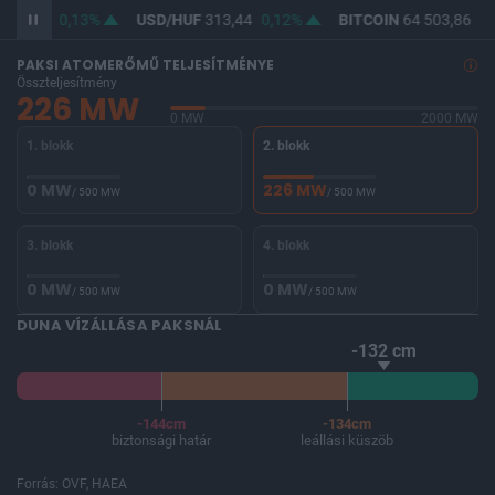
362,21
0,13%
USD/HUF
313,44
0,12%
BITCOIN
64 503,86
-0
PAKSI ATOMERŐMŰ TELJESÍTMÉNYE
Összteljesítmény
226 MW
0 MW
2000 MW
1. blokk
2. blokk
0 MW
226 MW
/ 500 MW
/ 500 MW
3. blokk
4. blokk
0 MW
0 MW
/ 500 MW
/ 500 MW
DUNA VÍZÁLLÁSA PAKSNÁL
-132 cm
-144cm
-134cm
biztonsági határ
leállási küszöb
Forrás: OVF, HAEA