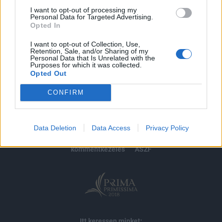
I want to opt-out of processing my
Personal Data for Targeted Advertising.
MÁR ELŐFIZETŐNK VAGY?
BEJELENTKEZÉS
Opted In
I want to opt-out of Collection, Use,
Retention, Sale, and/or Sharing of my
Personal Data that Is Unrelated with the
Purposes for which it was collected.
Opted Out
CONFIRM
© 2026 Portfolio
impresszum
jogi nyilatkozat
süti beállítások
Data Deletion
Data Access
Privacy Policy
adatvédelem
szerzői jogok
médiaajánlat
karrier
kommentkezelés
ÁSZF
Itt keressen minket: