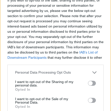
If you wish to opt-out of the sale, sharing to third parties, or
emelt, a Citi pedig 9 965 forintra. A Citi új célára a tegnapi
processing of your personal or sensitive information for
záróárhoz képest 17,6 százalékkal magasabb, az
targeted advertising by us, please use the below opt-out
elemzőház ajánlása a korábbi semleges helyett vétel. A
section to confirm your selection. Please note that after your
opt-out request is processed you may continue seeing
céláremelést a Citi a következőkel indokolja: 1. a kockázati
interest-based ads based on personal information utilized by
költségek tartósan alacsonyan maradhatnak...
us or personal information disclosed to third parties prior to
your opt-out. You may separately opt-out of the further
disclosure of your personal information by third parties on the
KEDVES OLVASÓNK!
IAB’s list of downstream participants. This information may
also be disclosed by us to third parties on the
IAB’s List of
A keresett cikk a portfolio.hu hírarchívumához
Downstream Participants
that may further disclose it to other
tartozik, melynek olvasása előfizetéses
third parties.
regisztrációhoz kötött.
Personal Data Processing Opt Outs
Az előfizetés a következőket tartalmazza:
Portfolio.hu teljes cikkarchívum
I want to opt-out of the Sharing of my
personal data.
Kötéslisták: BÉT elmúlt 2 év napon belüli
Opted In
kötéslistái
I want to opt-out of the Sale of my
Personal Data.
Előfizetés
Opted In